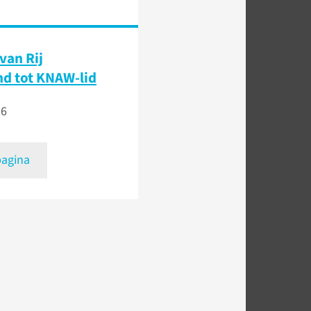
van Rij
d tot KNAW-lid
26
pagina