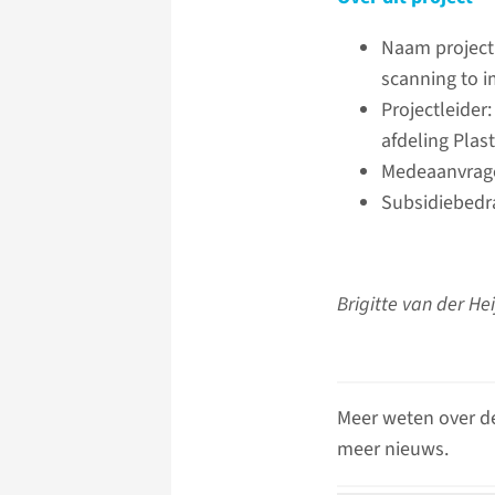
Naam project:
scanning to i
Projectleider
afdeling Plas
Medeaanvrage
Subsidiebedra
Brigitte van der He
Meer weten over d
meer nieuws.