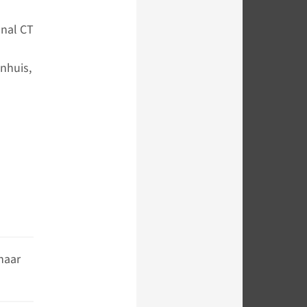
onal CT
nhuis,
naar