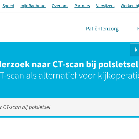
Spoed
mijnRadboud
Over ons
Partners
Verwijzers
Werken bi
Patiëntenzorg
ik
erzoek naar CT-scan bij polsletsel
-scan als alternatief voor kijkoperati
 CT-scan bij polsletsel