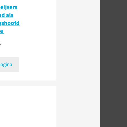
eijsers
d als
gshoofd
ie
6
pagina