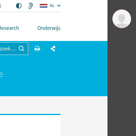
j
NL
Research
Onderwijs
 zoek ...
e