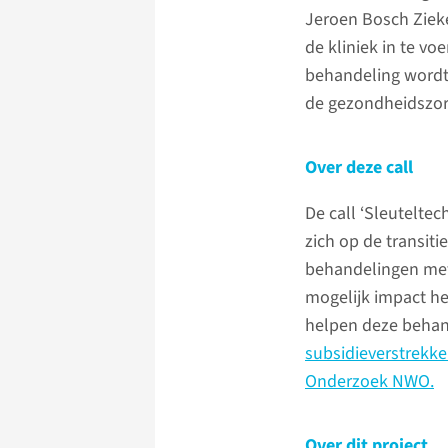
Jeroen Bosch Zieken
de kliniek in te v
behandeling wordt
de gezondheidszor
Over deze call
De call ‘Sleuteltec
zich op de transiti
behandelingen met
mogelijk impact he
helpen deze behan
subsidieverstrekke
Onderzoek NWO.
Over dit project