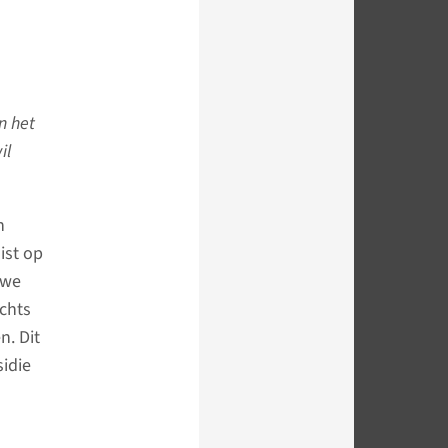
n het
il
n
ist op
uwe
echts
. Dit
sidie