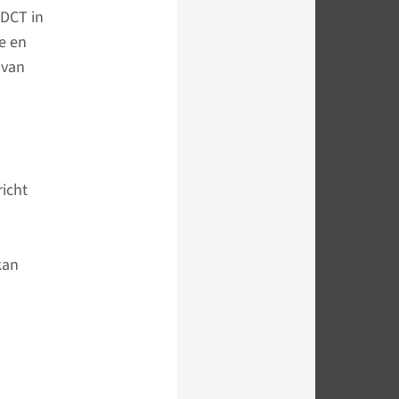
4DCT in
e en
 van
richt
kan