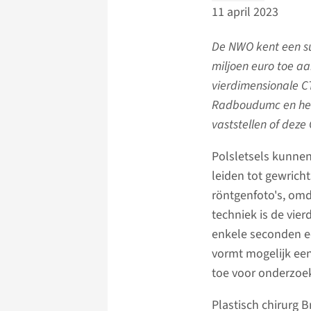
11 april 2023
De NWO kent een su
miljoen euro toe aa
vierdimensionale CT
Radboudumc en het 
vaststellen of deze
Polsletsels kunnen
leiden tot gewrich
röntgenfoto's, omda
techniek is de vie
enkele seconden e
vormt mogelijk een
toe voor onderzoe
Plastisch chirurg 