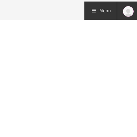
Menu
Patiëntenzorg
Research
Onderwijs