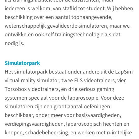
iedereen is welkom, van staflid tot student. Wij hebben
beschikking over een aantal toonaangevende,
wetenschappelijk gevalideerde simulatoren, maar we
ontwikkelen ook zelf trainingstechnologie als dat
Wat is
nodig is.
het skillslab?
In het skillslab laparoscopie
Simulatorpark
kan je jouw vaardigheden op
Het simulatorpark bestaat onder andere uit de LapSim
het gebied van de laparoscopie
virtual reality simulator, twee FLS videotrainers, vier
ontwikkelen en onderhouden.
Torsobox videotrainers, en drie serious gaming
Het skillslab wordt
systemen speciaal voor de laparoscopie. Voor deze
ondersteund door de
simulatoren zijn een groot aantal oefeningen
afdelingen Gynaecologie,
beschikbaar, onder meer voor basisvaardigheden,
Urologie, en Heelkunde als
verdiepingsvaardigheden, laparoscopisch hechten en
trainingsfaciliteit voor de
knopen, schadebeheersing, en werken met ruimtelijke