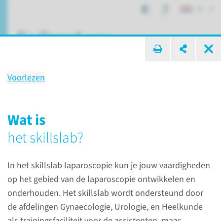
NL
ik zoek ...
Voorlezen
Skillslab
Laparoscopie
Wat is
het skillslab?
Onderwijs
Skills- en Simulatielab
Skillslab
In het skillslab laparoscopie kun je jouw vaardigheden
op het gebied van de laparoscopie ontwikkelen en
onderhouden. Het skillslab wordt ondersteund door
de afdelingen Gynaecologie, Urologie, en Heelkunde
als trainingsfaciliteit voor de assistenten, maar