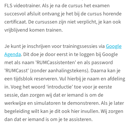
FLS videotrainer. Als je na de cursus het examen
succesvol afsluit ontvang je het bij de cursus horende
certificaat. De cursussen zijn niet verplicht, je kan ook
vrijblijvend komen trainen.
Wat is
het skillslab?
Je kunt je inschrijven voor trainingssessies via
Google
Agenda
. Dit doe je door eerst in te loggen bij Google
In het skillslab laparoscopie
met als naam 'RUMCassistenten' en als password
kan je jouw vaardigheden op
'RUMCasst' (zonder aanhalingstekens). Daarna kan je
het gebied van de laparoscopie
een tijdsblok reserveren. Vul hierbij je naam en afdeling
ontwikkelen en onderhouden.
in. Voeg het woord ‘introductie’ toe voor je eerste
Het skillslab wordt
sessie, dan zorgen wij dat er iemand is om de
ondersteund door de
werkwijze en simulatoren te demonstreren. Als je later
afdelingen Gynaecologie,
begeleiding wilt kan je dit ook hier invullen. Wij zorgen
Urologie, en Heelkunde als
dan dat er iemand is om je te assisteren.
trainingsfaciliteit voor de