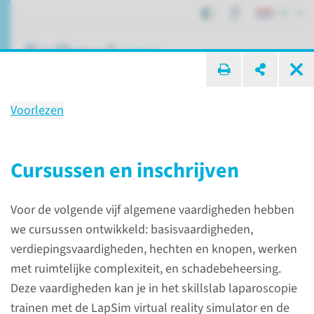
NL
ik zoek ...
Voorlezen
Skillslab
Laparoscopie
Cursussen en inschrijven
Voor de volgende vijf algemene vaardigheden hebben
Onderwijs
Skills- en Simulatielab
Skillslab
we cursussen ontwikkeld: basisvaardigheden,
verdiepingsvaardigheden, hechten en knopen, werken
met ruimtelijke complexiteit, en schadebeheersing.
Deze vaardigheden kan je in het skillslab laparoscopie
trainen met de LapSim virtual reality simulator en de