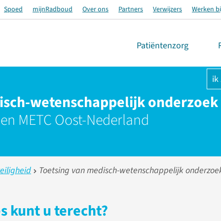
Spoed
mijnRadboud
Over ons
Partners
Verwijzers
Werken bi
Patiëntenzorg
ik
isch-wetenschappelijk onderzoek
n METC Oost-Nederland
eiligheid
Toetsing van medisch-wetenschappelijk onderzoe
s kunt u terecht?