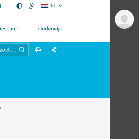
j
NL
Research
Onderwijs
 zoek ...
k