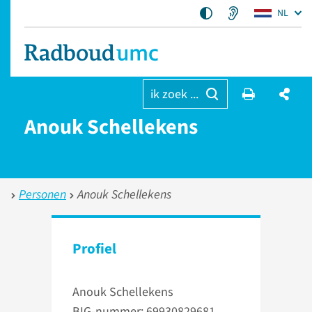
NL
ik zoek ...
Anouk Schellekens
Personen
Anouk Schellekens
Profiel
Anouk Schellekens
BIG-nummer: 69930829681