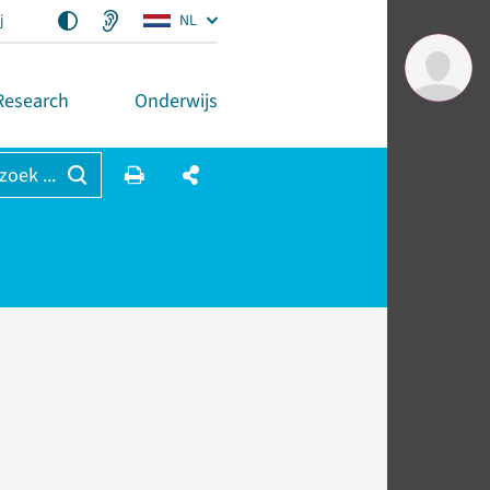
j
NL
Research
Onderwijs
 zoek ...