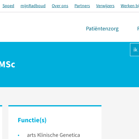
Spoed
mijnRadboud
Over ons
Partners
Verwijzers
Werken bi
Patiëntenzorg
ik
 MSc
Functie(s)
arts Klinische Genetica