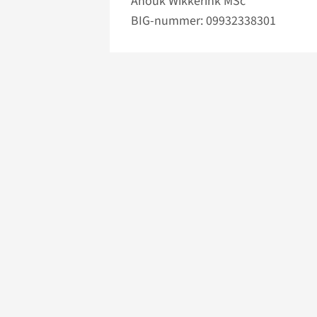
Anouk Wikkerink MSc
BIG-nummer: 09932338301