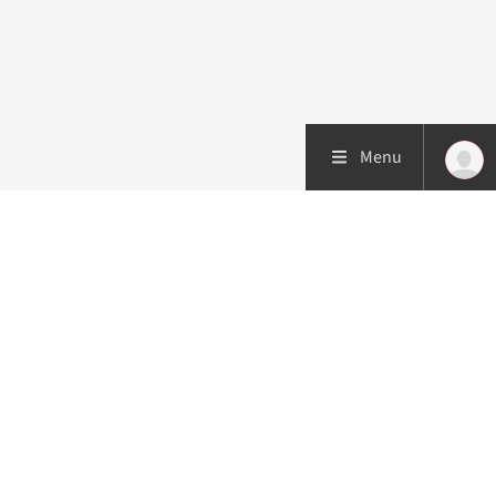
Menu
Patiëntenzorg
Research