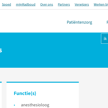
Spoed
mijnRadboud
Over ons
Partners
Verwijzers
Werken bi
Patiëntenzorg
ik
s
Functie(s)
anesthesioloog