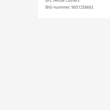
drs. Hettie Custers
BIG-nummer: 9057258601