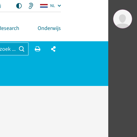
j
NL
Research
Onderwijs
 zoek ...