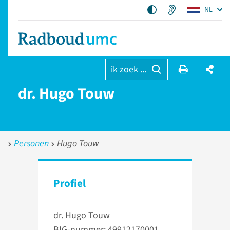
NL
ik zoek ...
dr. Hugo Touw
Personen
Hugo Touw
Profiel
dr. Hugo Touw
BIG-nummer: 49912170001