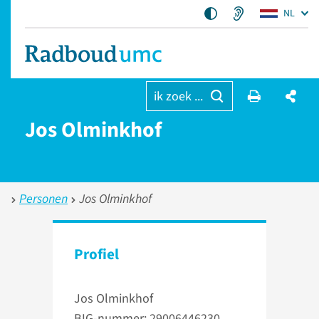
NL
ik zoek ...
Jos Olminkhof
Personen
Jos Olminkhof
Profiel
Jos Olminkhof
BIG-nummer: 29006446230