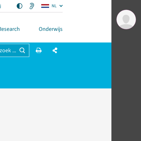
j
NL
Research
Onderwijs
 zoek ...