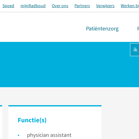
Spoed
mijnRadboud
Over ons
Partners
Verwijzers
Werken bi
Patiëntenzorg
ik
Functie(s)
physician assistant