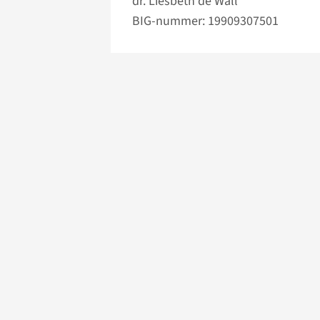
dr. Liesbeth de Wall
BIG-nummer: 19909307501