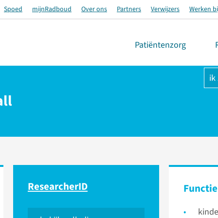
Spoed
mijnRadboud
Over ons
Partners
Verwijzers
Werken bi
Patiëntenzorg
ik
ll
ResearcherID
Functie
kind