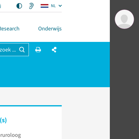
j
NL
Research
Onderwijs
 zoek ...
(s)
eruroloog