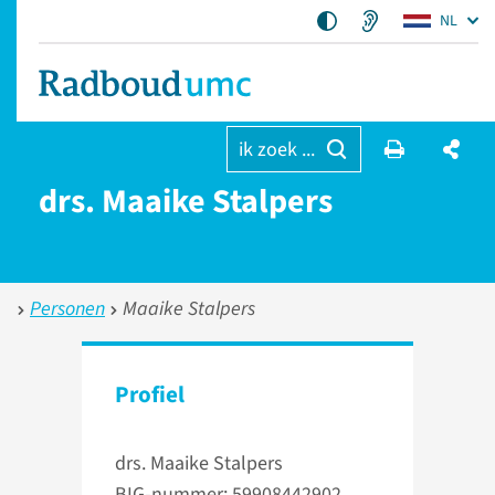
NL
ik zoek ...
drs. Maaike Stalpers
Personen
Maaike Stalpers
Profiel
drs. Maaike Stalpers
BIG-nummer: 59908442902