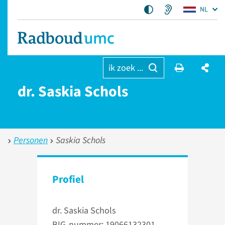
NL
ik zoek ...
dr. Saskia Schols
Personen
Saskia Schols
Profiel
dr. Saskia Schols
BIG-nummer: 19066132301