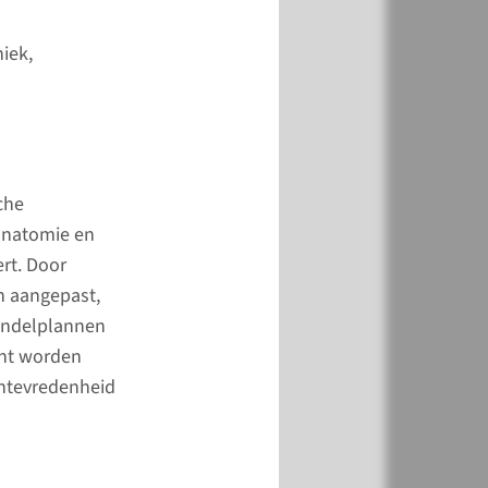
l media
niek,
ctformulier
edIn
che
 anatomie en
rt. Door
n aangepast,
andelplannen
ënt worden
ëntevredenheid