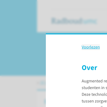
Voorlezen
Augmented en virt
door 3D Lab
Over
Augmented real
3D Lab
Augmented en virtual reality
studenten in 
Deze technolo
Over
tussen zorgve