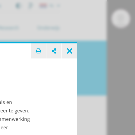
j
NL
Research
Onderwijs
 zoek ...
als en
eer te geven.
 samenwerking
t
meer