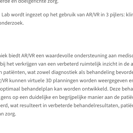
en socia
erde en doelgerichte zorg.
eality (VR) stellen medische
Lab wordt ingezet op het gebruik van AR/VR in 3 pijlers: kli
at om driedimensionale structuren
Conta
onderzoek.
Link
niek biedt AR/VR een waardevolle ondersteuning aan medis
bij het verkrijgen van een verbeterd ruimtelijk inzicht in de
n patiënten, wat zowel diagnostiek als behandeling bevorde
R/VR kunnen virtuele 3D planningen worden weergegeven e
optimaal behandelplan kan worden ontwikkeld. Deze beh
gens op een duidelijke en begrijpelijke manier aan de pati
d, wat resulteert in verbeterde behandelresultaten, pati
an zorg.