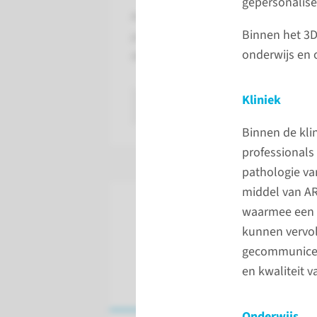
gepersonalise
Augmented reality (AR) en virtual r
Binnen het 3D 
professionals en studenten in sta
onderwijs en 
daadwerkelijk in 3D weer te geven.
Kliniek
lees meer
Binnen de kli
professionals 
pathologie va
middel van A
waarmee een 
kunnen vervol
gecommuniceer
en kwaliteit v
Onderwijs