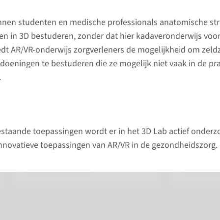
Onderwijs
Onderz
nen studenten en medische professionals anatomische str
Module brandwonden
AR-gena
en in 3D bestuderen, zonder dat hier kadaveronderwijs voor 
proport
dt AR/VR-onderwijs zorgverleners de mogelijkheid om zel
In samenwerking met de
condyle
oeningen te bestuderen die ze mogelijk niet vaak in de pra
afdeling Heelkunde hebben we
.
een module ontwikkeld die het
We verric
mogelijk maakt brandwonden
onderzoe
in 3D te beoordelen voor
innovati
trainingsdoeleinden.
AR/VR in
estaande toepassingen wordt er in het 3D Lab actief onder
nnovatieve toepassingen van AR/VR in de gezondheidszorg.
lees meer
lees 