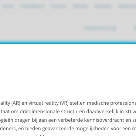
Spoed
mijnRadboud
Over ons
Partners
Verwijzers
Werken bi
Patiëntenzorg
ik
ual reality
ity (AR) en virtual reality (VR) stellen medische profession
staat om driedimensionale structuren daadwerkelijk in 3D w
gieën dragen bij aan een verbeterde kennisoverdracht en
Contac
rleners, en bieden geavanceerde mogelijkheden voor een 