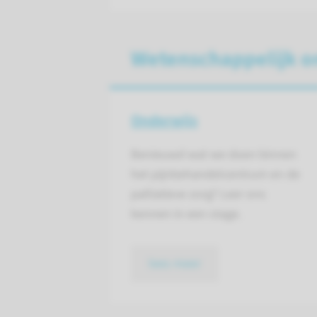
Wetenschappelijk o
Onderwijs
Benieuwd wat we doen binnen
het pijnbehandelcentrum en de
palliatieve zorg? Leer ons
kennen in een stage.
lees meer