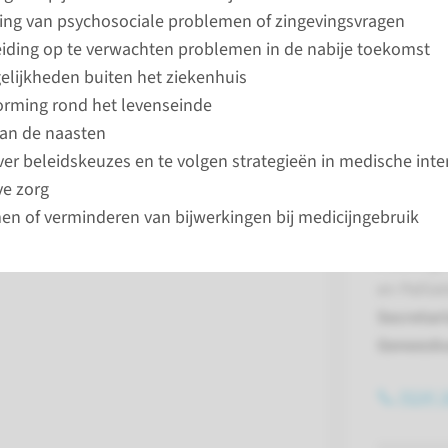
ing van psychosociale problemen of zingevingsvragen
n van mensen die ongeneeslijk ziek zijn. Er kan nog veel wor
iding op te verwachten problemen in de nabije toekomst
iode van leven zo goed mogelijk te laten verlopen.
lijkheden buiten het ziekenhuis
orming rond het levenseinde
an de naasten
ver beleidskeuzes en te volgen strategieën in medische inte
ve zorg
Contac
n of verminderen van bijwerkingen bij medicijngebruik
Afdeling 
en Palli
Secretari
Geneesk
(024) 