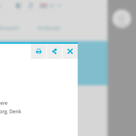
j
NL
Research
Onderwijs
 zoek ...
tieve zorg
dere
org. Denk