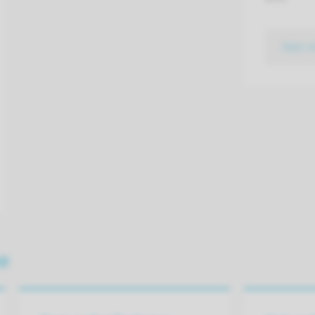
lees 
se