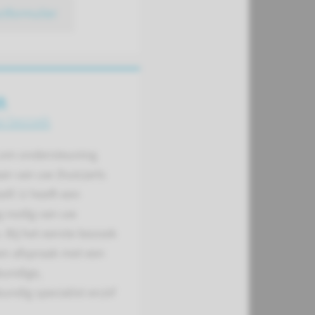
ctformulier
k
te bezoek
 om ondersteuning
an van uw (huis)arts
elf. U heeft een
g nodig van uw
s. Bij het eerste bezoek
en afspraak met een
kundige,
undig specialist en/of