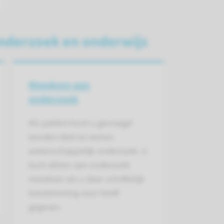
nderzoek en onderwijs
Meedoen aan
onderzoek
Als patiënt kunt u gevraagd
worden deel te nemen
wetenschappelijk onderzoek. U
kunt alleen aan onderzoek
meedoen als u daar schriftelijk
toestemming voor heeft
gegeven.