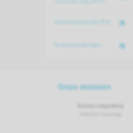
Terminale Zorg (VPTZ)
Brancheorganisatie IPSO
Buddyzorg Nijmegen
Onze mensen
Simone Langenberg
internist oncoloog