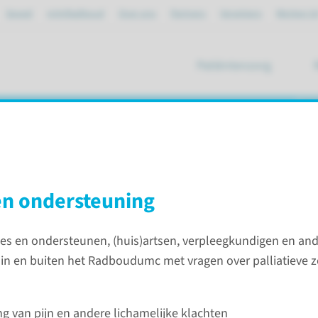
Spoed
mijnRadboud
Over ons
Partners
Verwijzers
Werken bi
Patiëntenzorg
ik
en ondersteuning
ies
Anesthesiologie, Pijn en Palliatieve Geneeskunde
Pallia
ies en ondersteunen, (huis)artsen, verpleegkundigen en an
 in en buiten het Radboudumc met vragen over palliatieve z
ing van pijn en andere lichamelijke klachten
g en palliatieve zorg is gericht op het verbeteren van de