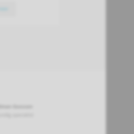
meer
ldman-Goossen
ndig specialist