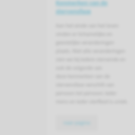
Kenmerken van de
stervensfase
Aan het einde van het leven
vinden er lichamelijke en
geestelijke veranderingen
plaats. Niet alle veranderingen
zien we bij iedere stervende en
ook de volgorde van
deze kenmerken van de
stervensfase verschilt van
persoon tot persoon: ieder
mens en ieder sterfbed is uniek.
naar pagina