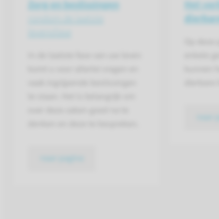
Zorg en beslissingen
Het ver
rondom de laatste
dierbar
levensfase
Op deze 
In de laatste fase van uw leven
enkele g
komt u voor allerlei vragen en
kunnen h
vaak ingrijpende beslissingen
dierbare 
te staan. Het is belangrijk om
over deze zaken goed na te
naar 
denken en deze te bespreken.
naar pagina