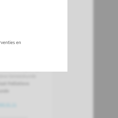
den
rventies en
t
Anesthesiologie, Pijn
atieve Geneeskunde
aat Palliatieve
unde
366 81 21