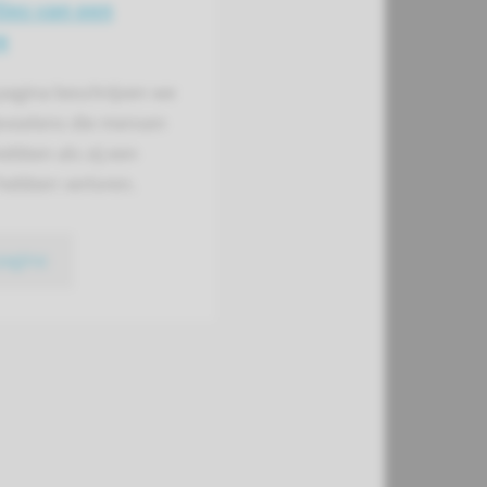
lies van een
e
pagina beschrijven we
evoelens die mensen
ebben als zij een
hebben verloren.
pagina