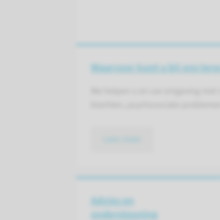
Waarvoor kunt u bij ons tere
We helpen u en uw omgeving met v
klachten, psychosociale probleme
Lees meer
Advies en
ondersteuning