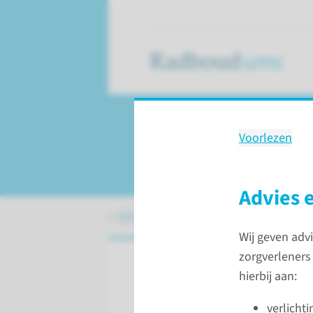
Voorlezen
Palliatieve zorg
Advies 
Afdelingen, specialismen en zorglocat
Wij geven adv
zorgverleners
hierbij aan:
Voorlezen
verlicht
Ondersteunende zor