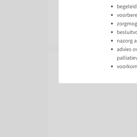
begeleid
kwaliteit van leve
voorbere
gedaan om deze per
zorgmoge
besluitv
nazorg a
advies o
palliatie
voorkome