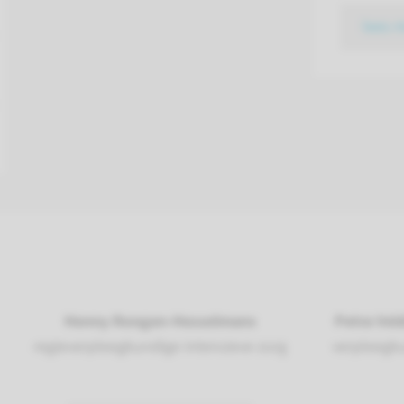
lees 
Henny Rongen-Hesselmans
Petra Ve
regieverpleegkundige intensieve zorg
verpleegku