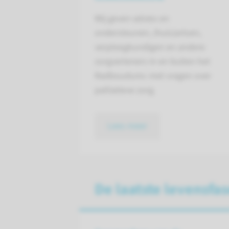
Wij geven advies en
ondersteunen, (huis)artsen,
verpleegkundigen en andere
zorgverleners in en buiten het
Radboudumc met vragen over
palliatieve zorg.
Lees meer
De laatste levensfa