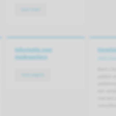
lees meer
Informatie voor
Verwijs
medewerkers
voor hui
Bent u hu
naar pagina
patiënt v
poliklini
een verw
met een v
consultvr