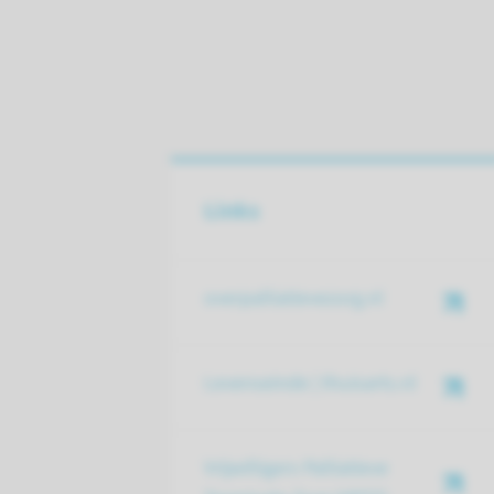
Links
overpalliatievezorg.nl
Levenseinde | thuisarts.nl
Vrijwilligers Palliatieve