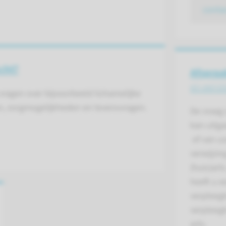
conta
cht?
Afspraa
en eers
ragen over bijvoorbeeld lichamelijke
n, zorgmogelijkheden en levensvragen.
De vraag
kan uitga
of van uz
verwijzin
(huis)art
heeft u e
verpleeg
verpleegk
arts.