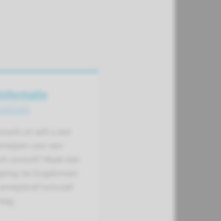
informatie
sartsen
isarts en wilt u een
erwijzen voor een
sch consult? Maak dan
ijzing via Zorgdomein
erwijsbrief inclusief
aag.