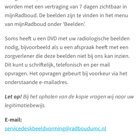
worden met een vertraging van 7 dagen zichtbaar in
mijnRadboud. De beelden zijn te vinden in het menu
van mijnRadboud onder ‘Beelden’.
Radiologie
Soms heeft u een DVD met uw radiologische beelden
nodig, bijvoorbeeld als u een afspraak heeft met een
Bij Radiologie gebruiken we
zorgverlener die deze beelden niet bij ons kan inzien.
beeld­vormende tech­nieken om
Dit kunt u schriftelijk, telefonisch en per mail
ziektes of aan­doeningen te
opvragen. Het opvragen gebeurt bij voorkeur via het
onder­zoeken. De bekendste
onderstaande e-mailadres.
tech­nieken zijn röntgen­
onderzoek, echo­grafie en MRI.
Let op!
Bij het ophalen van de kopie vragen wij naar uw
Daarmee kunnen we bepalen
legitimatiebewijs.
welke ziekte of aan­doening
E-mail:
iemand heeft. Daar­naast
servicedeskbeeldvorming@radboudumc.nl
behandelt de radio­loog
patiënten met behulp van