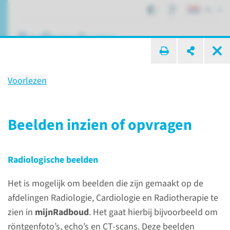
NL
ik zoek ...
Voorlezen
Radiologie
Beelden inzien of opvragen
Afdelingen, specialismen en zorglocaties
Beeldvorming
Radiologie
Radiologische beelden
Het is mogelijk om beelden die zijn gemaakt op de
afdelingen Radiologie, Cardiologie en Radiotherapie te
zien in
mijnRadboud
. Het gaat hierbij bijvoorbeeld om
röntgenfoto’s, echo’s en CT-scans. Deze beelden