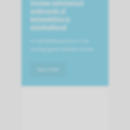
Verslag radiologisch
onderzoek of
behandeling in
mijnRadboud
In mijnRadboud kunt u het
verslag (geen beelden) inzien.
lees meer