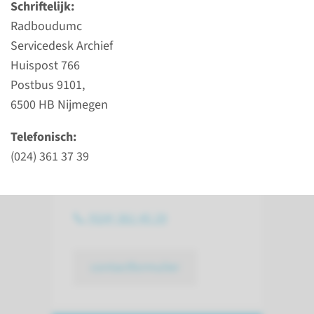
Schriftelijk:
röntgen­onderzoek. Dit heet
Radboudumc
inter­ventie­radio­logie.
Servicedesk Archief
Huispost 766
Postbus 9101,
meer over
interventieradiologie
6500 HB Nijmegen
Telefonisch:
(024) 361 37 39
Contact
(024) 361 45 29
contactformulier