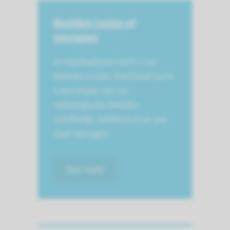
Beelden inzien of
opvragen
In mijnRadboud kunt u uw
beelden inzien. Eventueel kunt
u een kopie van uw
radiologische beelden
schriftelijk, telefonisch en per
mail opvragen.
lees meer