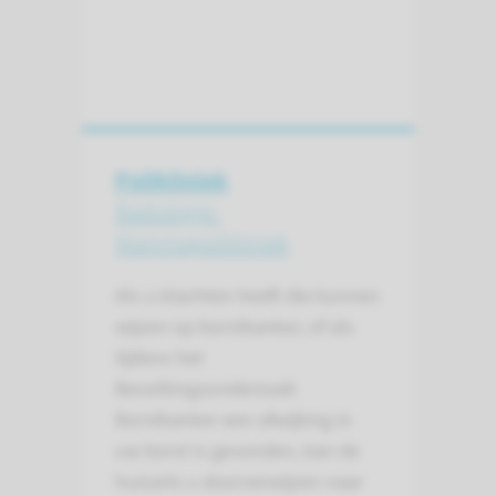
Polikliniek
Radiologie-
Mammapolikliniek
Als u klachten heeft die kunnen
wijzen op borstkanker, of als
tijdens het
Bevolkingsonderzoek
Borstkanker een afwijking in
uw borst is gevonden, kan de
huisarts u doorverwijzen naar