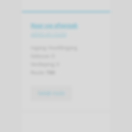
Naar uw afspraak
adres en route
Ingang: Hoofdingang
Gebouw: D
Verdieping: 0
Route:
780
bekijk route