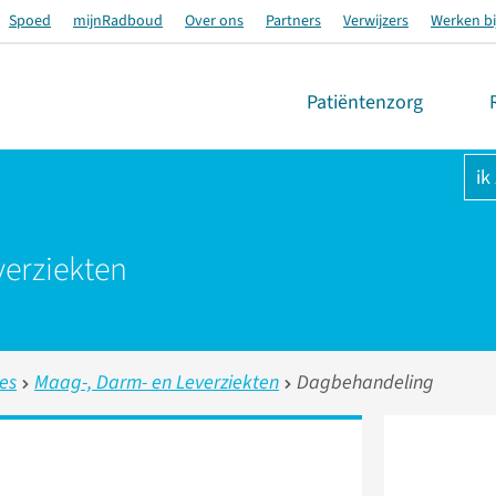
Spoed
mijnRadboud
Over ons
Partners
Verwijzers
Werken bi
Patiëntenzorg
ik
erziekten
ies
Maag-, Darm- en Leverziekten
Dagbehandeling