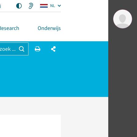
j
NL
Research
Onderwijs
 zoek ...