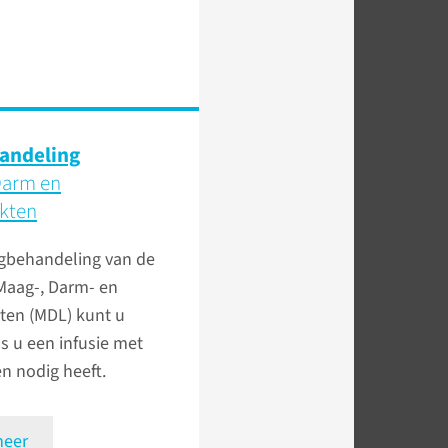
andeling
Darm en
ekten
gbehandeling van de
Maag-, Darm- en
ten (MDL) kunt u
ls u een infusie met
n nodig heeft.
meer