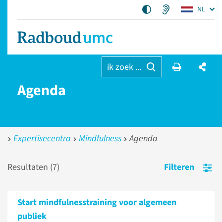
NL
ik zoek ...
Agenda
Expertisecentra
Mindfulness
Agenda
Resultaten (
7
)
Filteren
Start mindfulnesstraining voor algemeen
publiek