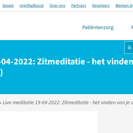
Spoed
mijnRadboud
Over ons
Partners
Verwijzers
Werken bi
Patiëntenzorg
ik
-04-2022: Zitmeditatie - het vinden
)
Live meditatie 19-04-2022: Zitmeditatie - het vinden van je 