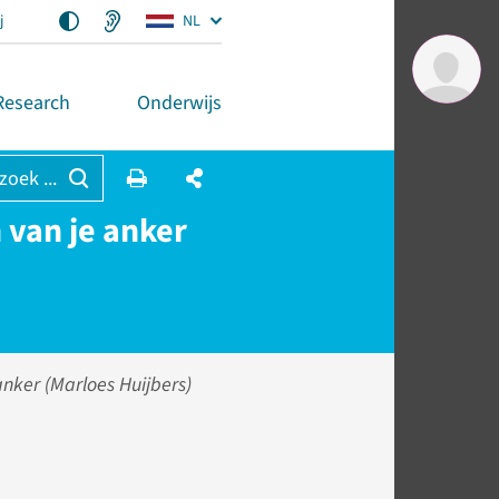
j
NL
Research
Onderwijs
 zoek ...
 van je anker
anker (Marloes Huijbers)