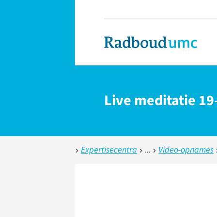
Live meditatie 19
Expertisecentra
Video-opnames