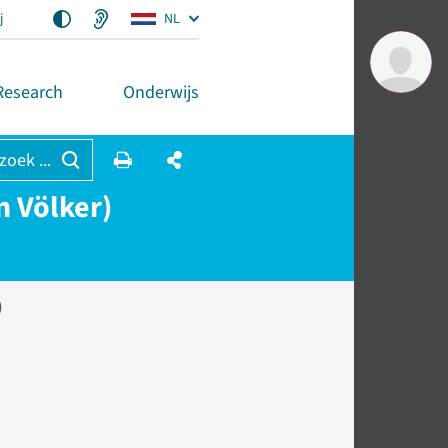
j
NL
Research
Onderwijs
 zoek ...
n Völker)
)