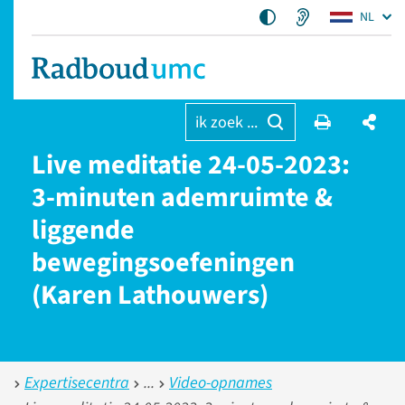
NL
ik zoek ...
Live meditatie 24-05-2023:
3-minuten ademruimte &
liggende
bewegingsoefeningen
(Karen Lathouwers)
Expertisecentra
Video-opnames