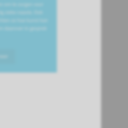
n om te zorgen voor
ig zieke naaste. Ook
hten ze hoe kunst kan
m daarover in gesprek
meer