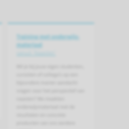
Training met onderwijs-
materiaal
vanuit ‘Naasten’
Wil je bij jouw eigen studenten,
cursisten of collega’s op een
bijzondere manier aandacht
vragen voor het perspectief van
naasten? We maakten
onderwijsmateriaal met de
resultaten en concrete
producten van ons eerdere