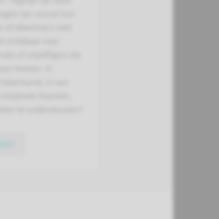
. Tegelijk zijn deze
rgers (en vooral hun
 of dilemma’s) niet
ed zichtbaar voor
als of vrijwilligers die
loer komen. In
helpt kunst, in ons
 stripboek Naasten,
eter te ondersteunen?
meer