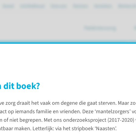
Spoed
mijnRadboud
Over ons
Partners
Verwijzers
Werken bi
Patiëntenzorg
ik
k onderzoek
e verbeeld
dit boek?
eve zorg draait het vaak om degene die gaat sterven. Maar zo’
antel der liefde verbeeld
act op iemands familie en vrienden. Deze ‘mantelzorgers’ v
of niet begrepen. Met ons onderzoeksproject (2017-2020)
Contac
tbaar maken. Letterlijk: via het stripboek ‘Naasten’.