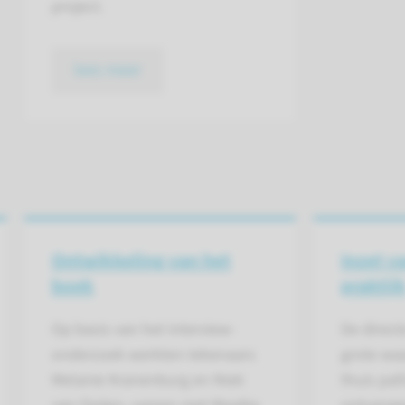
project.
lees meer
Ontwikkeling van het
Inzet v
boek
praktij
Op basis van het interview-
De direct
onderzoek werkten tekenaars
grote wa
Melanie Kranenburg en Niek
thuis pal