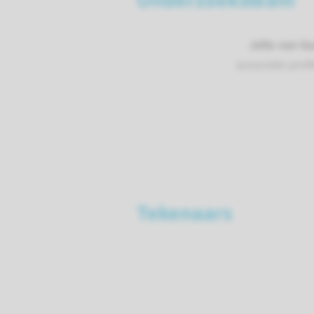
Onderzoeksteam
Jelle van G
associate prof
Tekenaars