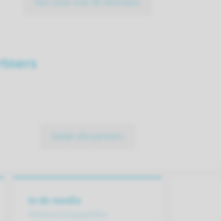
lees meer over de tekenaars
tners
bekijk alle partners
In de media
Wetenschap­pelijke