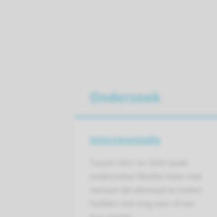
Onderzoek
Interviewstudie
Tussen 2017 en 2019 sprak
onderzoeker Maaike Haan met
mensen die allemaal te maken
hadden met zorg voor of van