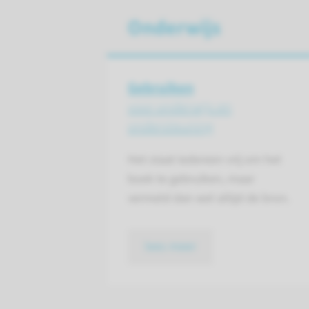
Onderwijs
Gebruiken
voor onderwijs en
ondersteuning
Het staat iedereen vrij om het
boek te gebruiken, maar
vermeld dan wel altijd de bron.
lees meer