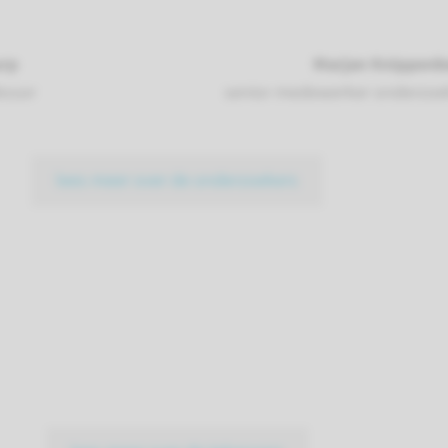
urp
Marjan Knippenb
essor
senior medewerker onderzoek
lees meer over de onderzoekers