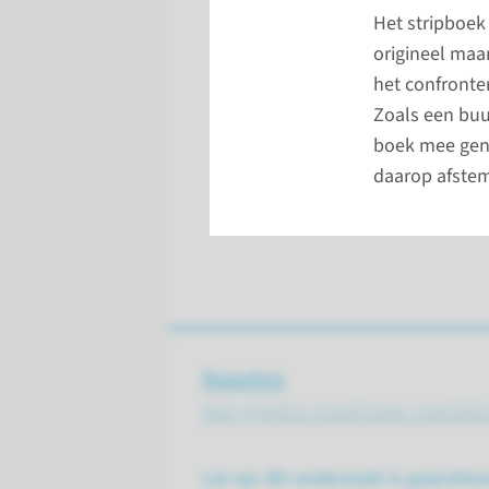
Het stripboek 
origineel maa
het confronte
Zoals een buur
boek mee gen
daarop afste
Naasten
een graphic novel over mantelzo
Let op: dit onderzoek is gearchi