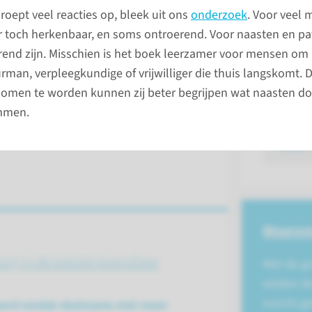
roept veel reacties op, bleek uit ons
onderzoek
. Voor veel 
r toch herkenbaar, en soms ontroerend. Voor naasten en pa
rend zijn. Misschien is het boek leerzamer voor mensen om
man, verpleegkundige of vrijwilliger die thuis langskomt. D
omen te worden kunnen zij beter begrijpen wat naasten 
mmen.
stuur 
Waarom
rg in de laatste levensfase
Met de g
wilden d
inzicht g
veerd omdat deelname niet meer