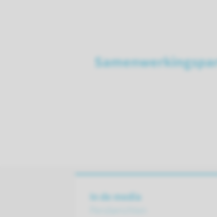
Samenwerkingspar
In de media
Persberichten