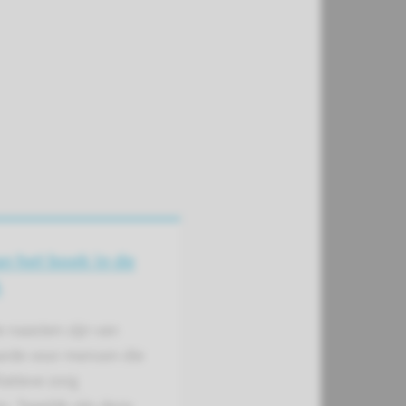
an het boek in de
k
e naasten zijn van
arde voor mensen die
liatieve zorg