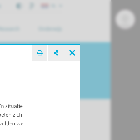
j
NL
Research
Onderwijs
 zoek ...
n situatie
oelen zich
 wilden we
t