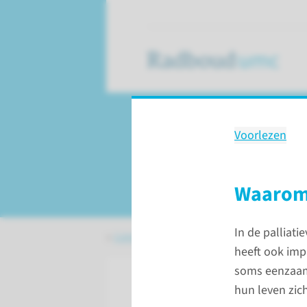
Voorlezen
Wetenschap­pelij
De mantel der liefd
Waarom 
In de palliati
Lopende onderzoeken
Archief
De m
heeft ook imp
soms eenzaam 
hun leven zich