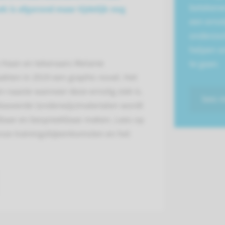
betekene
k is afgerond maar tijdelijk nog
een ernst
onderzoc
helpen o
Haan en tekenaars Melanie
te gaan.
kten in 2019 een graphic novel. Het
n naaste wanneer deze ernstig ziek is.
lees 
baseerde (onderwijs)materialen wordt
baar en bespreekbaar maken. Lees op
nze trainingsbijeenkomsten en het