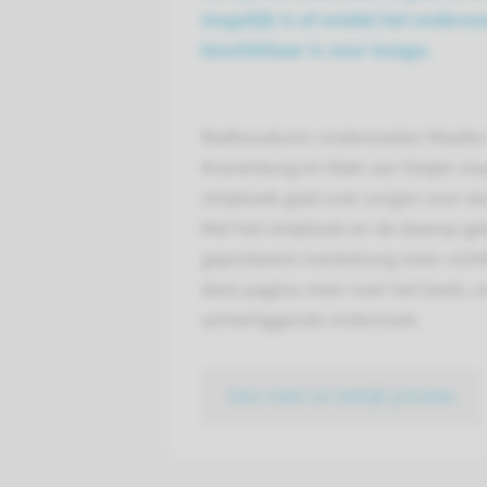
mogelijk is of omdat het onderzoe
beschikbaar is voor inzage.
Radboudumc-onderzoeker Maaike 
Kranenburg en Niek van Ooijen maa
stripboek gaat over zorgen voor ee
Met het stripboek en de daarop ge
geprobeerd mantelzorg meer zicht
deze pagina meer over het boek, o
achterliggende onderzoek.
lees meer en bekijk preview