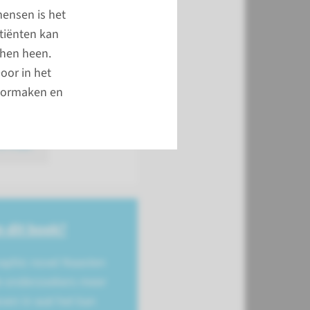
mensen is het
tiënten kan
 hen heen.
oor in het
doormaken en
e-mail
 dit boek?
raphic novel Naasten
e onderzoekers meer
even in wat het kan