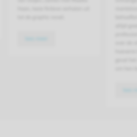
van Ooijen, samen met Maaike
ontvangen
Haan, twee fictieve verhalen uit
mantelzo
tot de graphic novel.
behoeften
altijd go
profession
lees meer
over de v
hoeverre 
geval het
om hen b
lees 