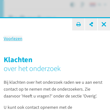
NL
ik zoek ...
Voorlezen
Wetenschap­pelijk
onderzoek
Klachten
MindPreP
over het onderzoek
Bij klachten over het onderzoek raden we u aan eerst
Lopende onderzoeken
Archief
MindPreP
contact op te nemen met de onderzoekers. Zie
daarvoor 'Heeft u vragen?' onder de sectie 'Overig'.
Voorlezen
U kunt ook contact opnemen met de