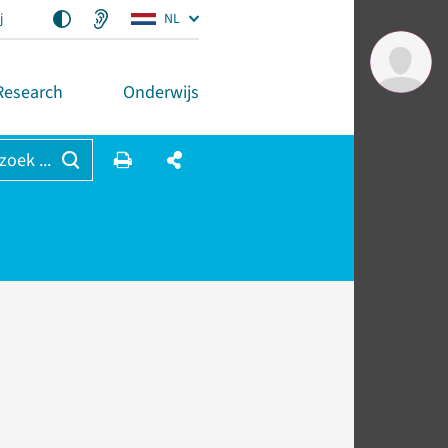
j
NL
Research
Onderwijs
 zoek ...