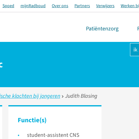
Spoed
mijnRadboud
Over ons
Partners
Verwijzers
Werken bi
Patiëntenzorg
ik
c
sche klachten bij jongeren
Judith Blasing
Functie(s)
student-assistent CNS