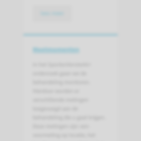
lees meer
Meetmomenten
In het SportenVersterkt+
onderzoek gaan we de
behandeling monitoren.
Hierdoor worden er
verschillende metingen
toegevoegd aan de
behandeling die u gaat krijgen.
Deze metingen zijn: een
voormeting op locatie, het