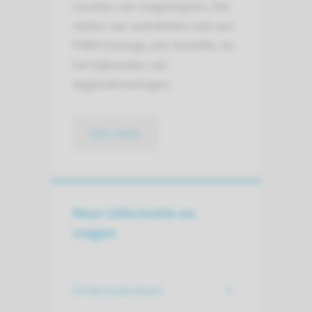
invullen van vragenlijsten, het
meten van activiteiten met een
FitBit-horloge, een ActivPAL en
het bijhouden van
dagboekmetingen.
lees meer
Meer informatie en
vragen
Onderzoeksteam