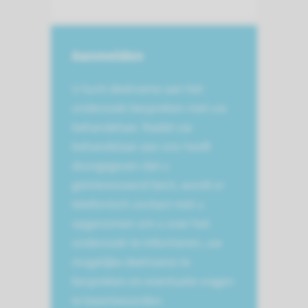
Aanmelden
U kunt deelname aan het
onderzoek bespreken met uw
behandelaar. Nadat uw
behandelaar aan ons heeft
doorgegeven dat u
geïnteresseerd bent, wordt er
telefonisch contact met u
opgenomen om u over het
onderzoek te informeren, uw
mogelijke deelname te
bespreken en eventuele vragen
te beantwoorden.