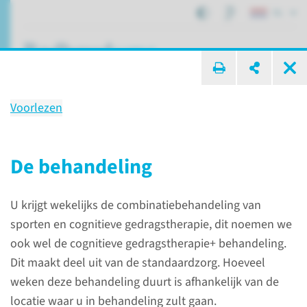
NL
ik zoek ...
Voorlezen
Wetenschap­pelijk
onderzoek
De behandeling
SportenVersterkt+
U krijgt wekelijks de combinatiebehandeling van
sporten en cognitieve gedragstherapie, dit noemen we
Lopende onderzoeken
SportenVersterkt+
ook wel de cognitieve gedragstherapie+ behandeling.
Dit maakt deel uit van de standaardzorg. Hoeveel
weken deze behandeling duurt is afhankelijk van de
Achtergrond
locatie waar u in behandeling zult gaan.