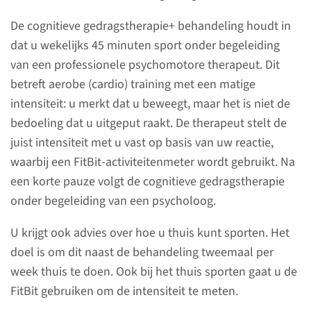
Het SportenVersterkt+
De cognitieve gedragstherapie+ behandeling houdt in
onderzoek richt zich op de
dat u wekelijks 45 minuten sport onder begeleiding
combinatie van sporttherapie
van een professionele psychomotore therapeut. Dit
en cognitieve gedragstherapie
betreft aerobe (cardio) training met een matige
als behandeling voor depressie.
intensiteit: u merkt dat u beweegt, maar het is niet de
We onderzoeken hoe
bedoeling dat u uitgeput raakt. De therapeut stelt de
sporttherapie cognitieve
juist intensiteit met u vast op basis van uw reactie,
gedragstherapie kan
waarbij een FitBit-activiteitenmeter wordt gebruikt. Na
versterken. We kijken hoeveel
een korte pauze volgt de cognitieve gedragstherapie
beweging er nodig is om
onder begeleiding van een psycholoog.
klachten te verminderen en
U krijgt ook advies over hoe u thuis kunt sporten. Het
proberen goed te begrijpen hoe
doel is om dit naast de behandeling tweemaal per
dit werkt. Ook willen we
week thuis te doen. Ook bij het thuis sporten gaat u de
voorspellen wie er goed op de
FitBit gebruiken om de intensiteit te meten.
behandeling reageert. Ons doel