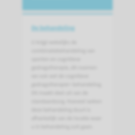
De behandeling
U krijgt wekelijks de
combinatiebehandeling van
sporten en cognitieve
gedragstherapie, dit noemen
we ook wel de cognitieve
gedragstherapie+ behandeling.
Dit maakt deel uit van de
standaardzorg. Hoeveel weken
deze behandeling duurt is
afhankelijk van de locatie waar
u in behandeling zult gaan.