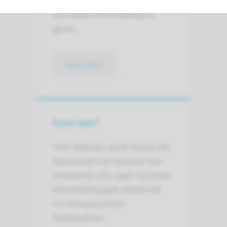
is om mensen met depressie
een betere behandeling te
geven.
lees meer
Voor wie?
Voor iedereen vanaf 16 jaar die
depressief is en hiervoor een
ambulante (dus geen opname)
behandeling gaat starten bij
Pro Persona of het
Radboudumc.