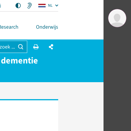
j
NL
Research
Onderwijs
 zoek ...
o dementie