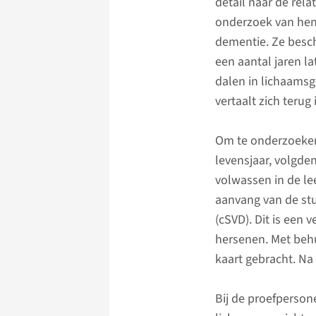
detail naar de rel
onderzoek van hen 
dementie. Ze besch
een aantal jaren la
dalen in lichaamsg
vertaalt zich terug
Om te onderzoeken 
levensjaar, volgd
volwassen in de lee
aanvang van de st
(cSVD). Dit is een
hersenen. Met beh
kaart gebracht. Na
Bij de proefperson