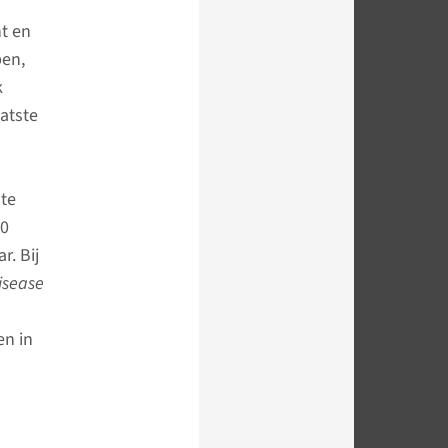
t en
ben,
k
atste
ste
00
r. Bij
isease
en in