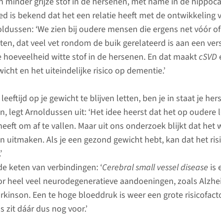
 minder grijze stof in de hersenen, met name in de hippo
ed is bekend dat het een relatie heeft met de ontwikkeling 
oldussen: ‘We zien bij oudere mensen die ergens net vóór o
ten, dat veel vet rondom de buik gerelateerd is aan een ver
e hoeveelheid witte stof in de hersenen. En dat maakt
cSVD
icht en het uiteindelijke risico op dementie.’
leeftijd op je gewicht te blijven letten, ben je in staat je he
 legt Arnoldussen uit: ‘Het idee heerst dat het op oudere l
heeft om af te vallen. Maar uit ons onderzoek blijkt dat het 
an uitmaken. Als je een gezond gewicht hebt, kan dat het ris
’
de keten van verbindingen: ‘
Cerebral small vessel disease
is 
or heel veel neurodegeneratieve aandoeningen, zoals Alzh
arkinson. Een te hoge bloeddruk is weer een grote risicofact
s zit dáár dus nog voor.’