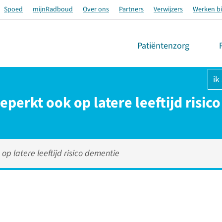
Spoed
mijnRadboud
Over ons
Partners
Verwijzers
Werken bi
Patiëntenzorg
ik
perkt ook op latere leeftijd risic
p latere leeftijd risico dementie