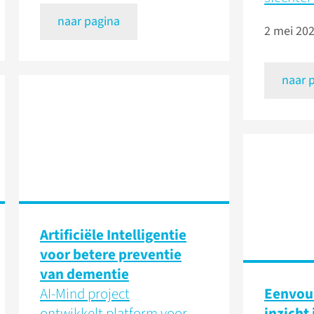
naar pagina
2 mei 20
naar 
Artificiële Intelligentie
voor betere preventie
van dementie
AI-Mind project
Eenvoud
ontwikkelt platform voor
inzicht