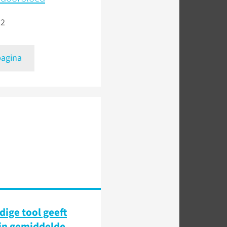
22
pagina
ige tool geeft
 in gemiddelde