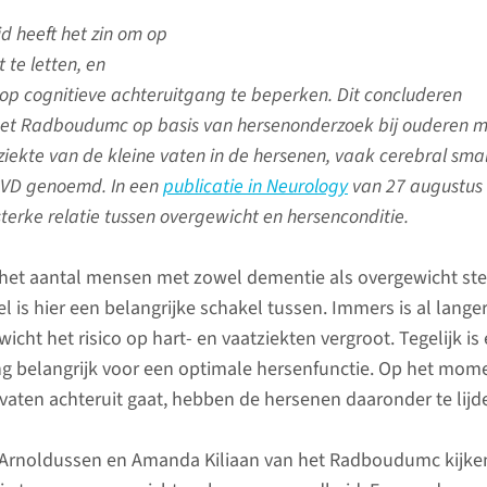
jd heeft het zin om op
te letten, en
 op cognitieve achteruitgang te beperken. Dit concluderen
het Radboudumc op basis van hersenonderzoek bij ouderen 
iekte van de kleine vaten in de hersenen, vaak cerebral smal
cSVD genoemd. In een
publicatie in Neurology
van 27 augustus
 sterke relatie tussen overgewicht en hersenconditie.
het aantal mensen met zowel dementie als overgewicht ste
el is hier een belangrijke schakel tussen. Immers is al lange
cht het risico op hart- en vaatziekten vergroot. Tegelijk is
g belangrijk voor een optimale hersenfunctie. Op het mom
 vaten achteruit gaat, hebben de hersenen daaronder te lijd
 Arnoldussen en Amanda Kiliaan van het Radboudumc kijken