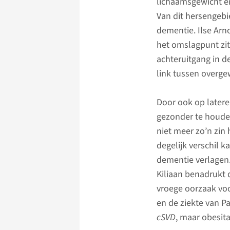
lichaamsgewicht en
Van dit hersengebi
dementie. Ilse Arn
het omslagpunt zit
achteruitgang in d
link tussen overgew
Door ook op latere 
gezonder te houden,
niet meer zo’n zin 
degelijk verschil k
dementie verlagen.
Kiliaan benadrukt 
vroege oorzaak vo
en de ziekte van P
cSVD
, maar obesita