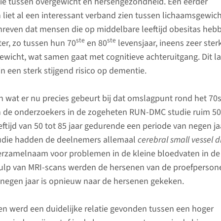
atie tussen overgewicht en hersengezondheid. Een eerder
liet al een interessant verband zien tussen lichaamsgewich
reven dat mensen die op middelbare leeftijd obesitas heb
ste
ste
ter, zo tussen hun 70
en 80
levensjaar, ineens zeer ster
ewicht, wat samen gaat met cognitieve achteruitgang. Dit la
 in een sterk stijgend risico op dementie.
wat er nu precies gebeurt bij dat omslagpunt rond het 70
en de onderzoekers in de zogeheten RUN-DMC studie ruim 5
ftijd van 50 tot 85 jaar gedurende een periode van negen jaa
udie hadden de deelnemers allemaal
cerebral small vessel d
 verzamelnaam voor problemen in de kleine bloedvaten in de
ulp van MRI-scans werden de hersenen van de proefperson
 negen jaar is opnieuw naar de hersenen gekeken.
en werd een duidelijke relatie gevonden tussen een hoger