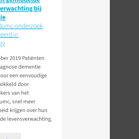
erwachting bij
ie
dumc-onderzoek
eerd in
gy
ber 2019
Patiënten
iagnose dementie
oor een eenvoudige
wikkeld door
kers van het
mc, snel meer
heid krijgen over hun
de levensverwachting.