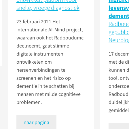
snelle, vroege diagnostiek
levensv
dement
23 februari 2021
Het
Radbou
internationale AI-Mind project,
gepublic
waaraan ook het Radboudumc
Neurolo
deelneemt, gaat slimme
digitale instrumenten
17 decem
ontwikkelen om
met de d
hersenverbindingen te
kunnen d
screenen en het risico op
tool, ont
dementie in te schatten bij
onderzoe
mensen met milde cognitieve
Radboudu
problemen.
duidelijk
gemiddel
naar pagina