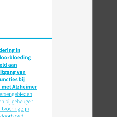
ering in
doorbloeding
eld aan
itgang van
uncties bij
 met Alzheimer
hersengebieden
en bij geheugen
itvoering zijn
r doorbloed