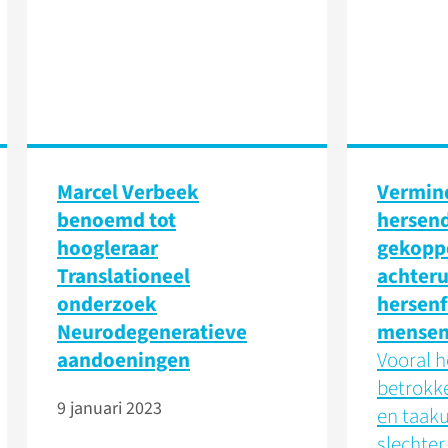
Marcel Verbeek
Vermind
benoemd tot
hersen
hoogleraar
gekopp
Translationeel
achteru
onderzoek
hersenf
Neurodegeneratieve
mensen
aandoeningen
Vooral 
betrokk
9 januari 2023
en taaku
slechte