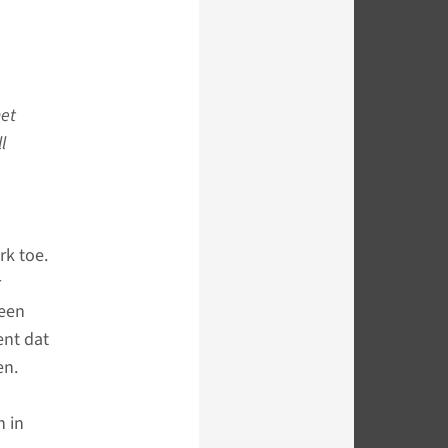
met
l
rk toe.
r
 een
ent dat
en.
 in