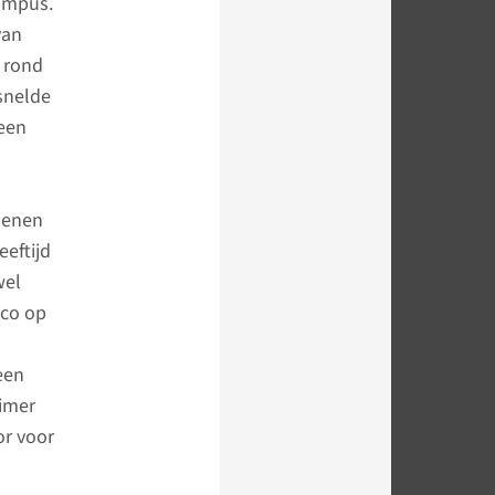
campus.
van
f rond
snelde
een
rsenen
eeftijd
wel
ico op
een
eimer
or voor