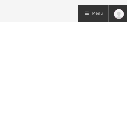
Menu
Patiëntenzorg
Research
Onderwijs