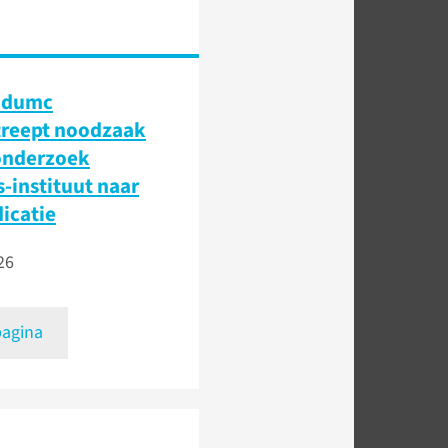
udumc
treept noodzaak
onderzoek
-instituut naar
icatie
26
pagina