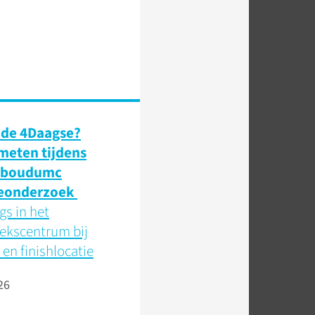
 de 4Daagse?
 meten tijdens
dboudumc
eonderzoek
s in het
ekscentrum bij
 en finishlocatie
26