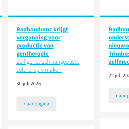
Radboudumc krijgt
Radbo
vergunning voor
onders
productie van
nieuw 
gentherapie
Trimbos
Zelf genetisch aangepaste
zelfmed
celtherapie maken
22 juli 20
30 juli 2026
naar 
naar pagina