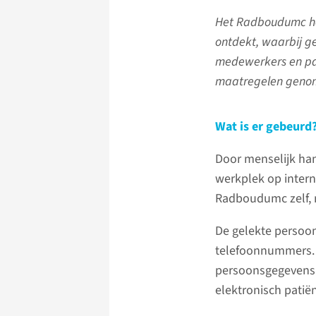
Het Radboudumc he
ontdekt, waarbij g
medewerkers en part
maatregelen genom
Wat is er gebeurd
Door menselijk ha
werkplek op inter
Radboudumc zelf, 
De gelekte persoo
telefoonnummers. E
persoonsgegevens 
elektronisch patiën