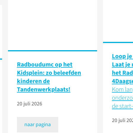
Loop je
Radboudumc op het
Laat je
Kidsplein: zo beleefden
het Ra
kinderen de
4Daags
Tandenwerkplaats!
Kom lang
onderzo
20 juli 2026
de start-
20 juli 20
naar pagina