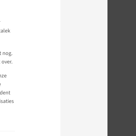
r
talek
t nog.
 over.
nze
e
ident
saties