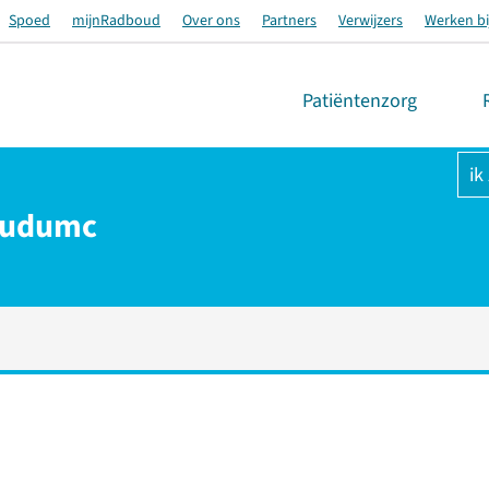
Spoed
mijnRadboud
Over ons
Partners
Verwijzers
Werken bi
Patiëntenzorg
ik
boudumc