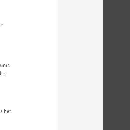
er
dumc-
 het
s het