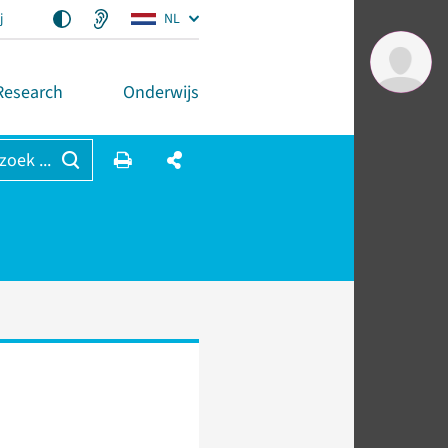
j
NL
Research
Onderwijs
 zoek ...