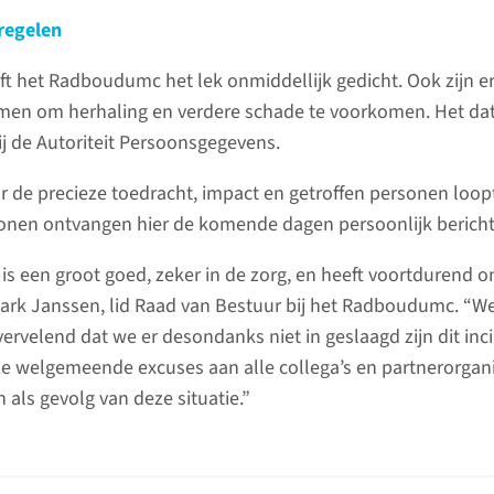
regelen
t het Radboudumc het lek onmiddellijk gedicht. Ook zijn e
en om herhaling en verdere schade te voorkomen. Het da
ij de Autoriteit Persoonsgegevens.
 de precieze toedracht, impact en getroffen personen loop
sonen ontvangen hier de komende dagen persoonlijk bericht
d is een groot goed, zeker in de zorg, en heeft voortdurend o
ark Janssen, lid Raad van Bestuur bij het Radboudumc. “W
ervelend dat we er desondanks niet in geslaagd zijn dit inc
e welgemeende excuses aan alle collega’s en partnerorgani
n als gevolg van deze situatie.”