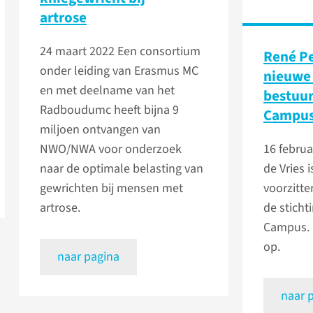
artrose
24 maart 2022
Een consortium
René Pe
onder leiding van Erasmus MC
nieuwe 
en met deelname van het
bestuur
Radboudumc heeft bijna 9
Campu
miljoen ontvangen van
NWO/NWA voor onderzoek
16 februa
naar de optimale belasting van
de Vries 
gewrichten bij mensen met
voorzitte
artrose.
de sticht
Campus. H
op.
naar pagina
naar 