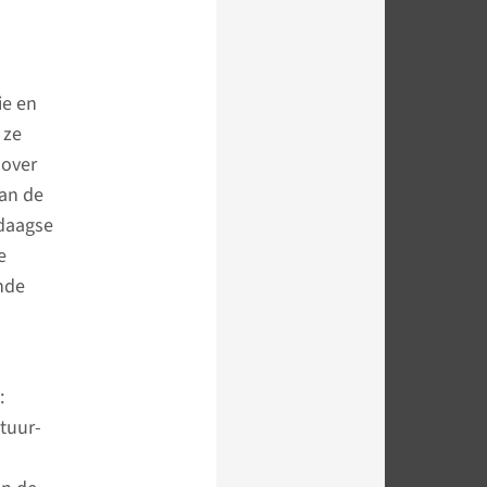
ie en
 ze
 over
van de
ndaagse
e
nde
:
tuur-