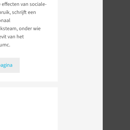
 effecten van sociale-
uik, schrijft een
onaal
ksteam, onder wie
evit van het
umc.
pagina