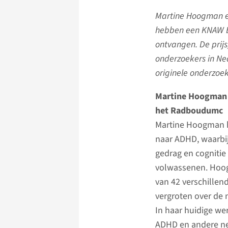
Martine Hoogman e
hebben een KNAW E
ontvangen. De prij
onderzoekers in Ne
originele onderzoe
Martine Hoogman (1
het Radboudumc
Martine Hoogman he
naar ADHD, waarbij
gedrag en cognitie
volwassenen. Hoog
van 42 verschille
vergroten over de
In haar huidige w
ADHD en andere ne