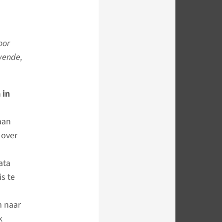
oor
wende,
 in
aan
 over
ata
s te
m naar
k