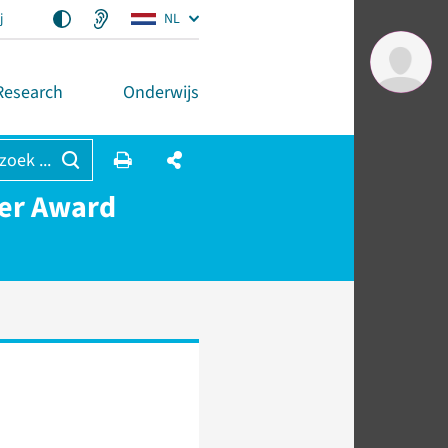
j
NL
Research
Onderwijs
 zoek ...
er Award