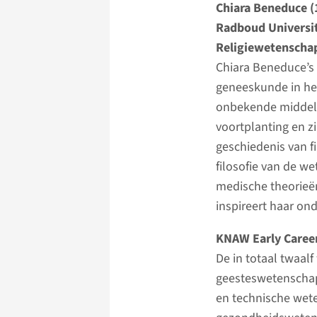
Chiara Beneduce (
Radboud Universite
Religiewetenschap
Chiara Beneduce’s 
geneeskunde in het
onbekende middele
voortplanting en z
geschiedenis van f
filosofie van de 
medische theorieë
inspireert haar o
KNAW Early Caree
De in totaal twaal
geesteswetenschap
en technische wet