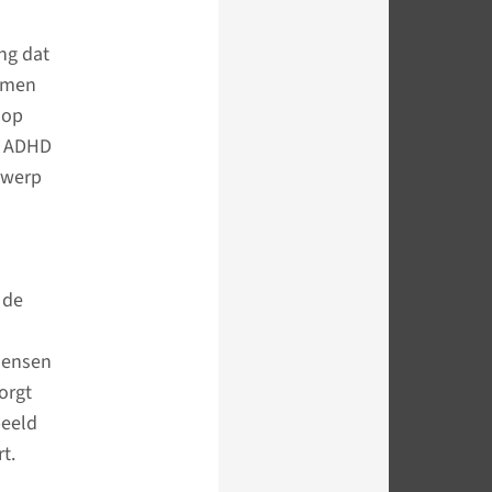
ng dat
komen
 op
ij ADHD
erwerp
 de
mensen
orgt
beeld
t.