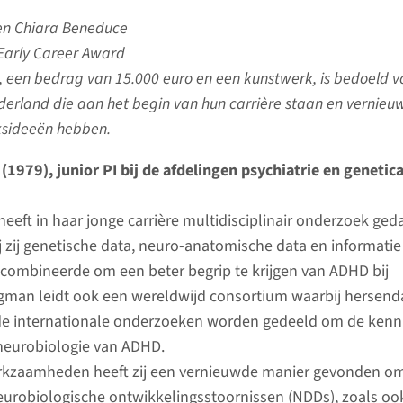
n Chiara Beneduce
arly Career Award
s, een bedrag van 15.000 euro en een kunstwerk, is bedoeld v
derland die aan het begin van hun carrière staan en vernieu
ksideeën hebben.
979), junior PI bij de afdelingen psychiatrie en genetica
eft in haar jonge carrière multidisciplinair onderzoek ged
 zij genetische data, neuro-anatomische data en informatie
 combineerde om een beter begrip te krijgen van ADHD bij
man leidt ook een wereldwijd consortium waarbij hersend
nde internationale onderzoeken worden gedeeld om de kenni
 neurobiologie van ADHD.
erkzaamheden heeft zij een vernieuwde manier gevonden o
urobiologische ontwikkelingsstoornissen (NDDs), zoals oo