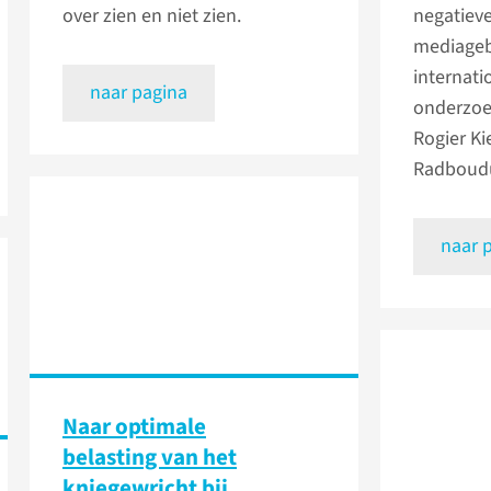
over zien en niet zien.
negatieve
mediagebr
internati
naar pagina
onderzoe
Rogier Ki
Radboud
naar 
Naar optimale
belasting van het
kniegewricht bij