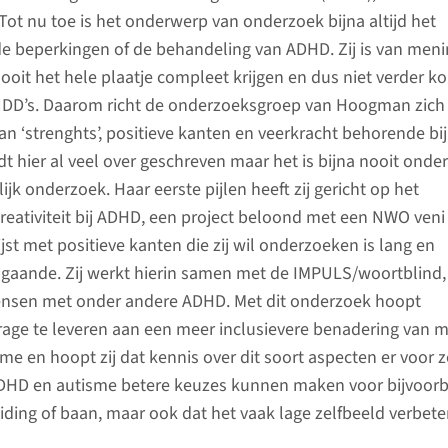
 Tot nu toe is het onderwerp van onderzoek bijna altijd het
e beperkingen of de behandeling van ADHD. Zij is van meni
ooit het hele plaatje compleet krijgen en dus niet verder 
 NDD’s. Daarom richt de onderzoeksgroep van Hoogman zich
n ‘strenghts’, positieve kanten en veerkracht behorende b
dt hier al veel over geschreven maar het is bijna nooit ond
k onderzoek. Haar eerste pijlen heeft zij gericht op het
eativiteit bij ADHD, een project beloond met een NWO veni
ijst met positieve kanten die zij wil onderzoeken is lang en
n gaande. Zij werkt hierin samen met de IMPULS/woortblind,
ensen met onder andere ADHD. Met dit onderzoek hoopt
age te leveren aan een meer inclusievere benadering van 
e en hoopt zij dat kennis over dit soort aspecten er voor z
HD en autisme betere keuzes kunnen maken voor bijvoor
ding of baan, maar ook dat het vaak lage zelfbeeld verbeter