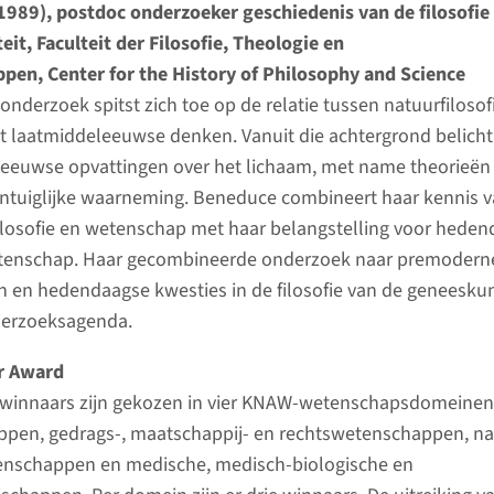
1989), postdoc onderzoeker geschiedenis van de filosofie
it, Faculteit der Filosofie, Theologie en
pen, Center for the History of Philosophy and Science
onderzoek spitst zich toe op de relatie tussen natuurfilosof
 laatmiddeleeuwse denken. Vanuit die achtergrond belicht
euwse opvattingen over het lichaam, met name theorieën
intuiglijke waarneming. Beneduce combineert haar kennis 
ilosofie en wetenschap met haar belangstelling voor hede
wetenschap. Haar gecombineerde onderzoek naar premodern
n en hedendaagse kwesties in de filosofie van de geneesku
nderzoeksagenda.
r Award
f winnaars zijn gekozen in vier KNAW-wetenschapsdomeinen
pen, gedrags-, maatschappij- en rechtswetenschappen, na
enschappen en medische, medisch-biologische en