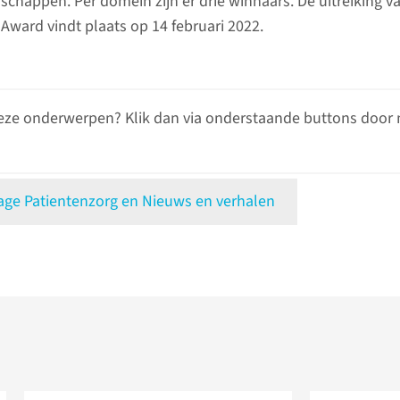
happen. Per domein zijn er drie winnaars. De uitreiking v
Award vindt plaats op 14 februari 2022.
eze onderwerpen? Klik dan via onderstaande buttons door 
e Patientenzorg en Nieuws en verhalen