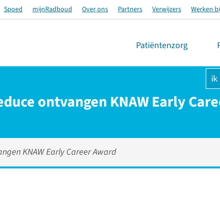
Spoed
mijnRadboud
Over ons
Partners
Verwijzers
Werken bi
Patiëntenzorg
ik
duce ontvangen KNAW Early Care
ngen KNAW Early Career Award