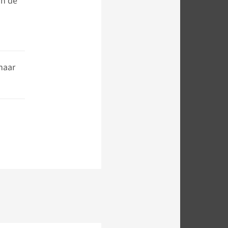
an de
naar