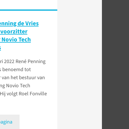
nning de Vries
voorzitter
 Novio Tech
s
ri 2022
René Penning
is benoemd tot
r van het bestuur van
ing Novio Tech
ij volgt Roel Fonville
pagina