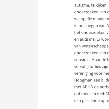
autisme, te kijken.
onderzoeken van d
we op die manier n
in ons begrip van
het onderzoeken va
en autisme. Er wor
van wetenschappelij
onderzoeken van cr
subsidie. Maar de l
vervolgstudies zij
vereniging voor m
Hoogman een bijdr
met ADHD en autism
dat mensen met AD
een passende oplei