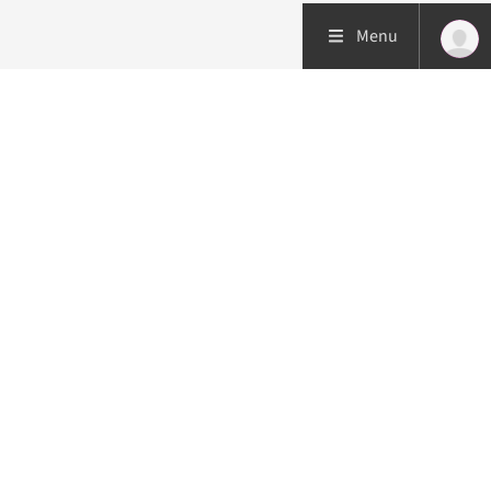
Menu
Patiëntenzorg
Research
Onderwijs