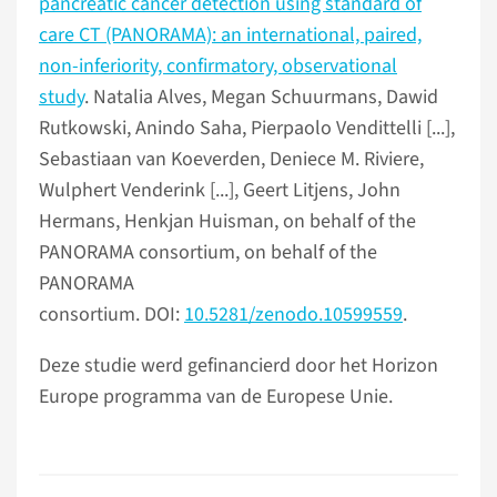
pancreatic cancer detection using standard of
care CT (PANORAMA): an international, paired,
non-inferiority, confirmatory, observational
study
. Natalia Alves, Megan Schuurmans, Dawid
Rutkowski, Anindo Saha, Pierpaolo Vendittelli [...],
Sebastiaan van Koeverden, Deniece M. Riviere,
Wulphert Venderink [...], Geert Litjens, John
Hermans, Henkjan Huisman, on behalf of the
PANORAMA consortium, on behalf of the
PANORAMA
consortium. DOI:
10.5281/zenodo.10599559
.
Deze studie werd gefinancierd door het Horizon
Europe programma van de Europese Unie.