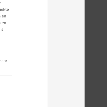
e
iekte
n en
n en
ht
naar