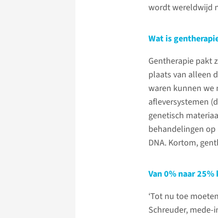
wordt wereldwijd n
Wat is gentherapi
Gentherapie pakt zi
plaats van alleen 
waren kunnen we nu
afleversystemen (
genetisch materiaa
behandelingen op 
DNA. Kortom, genth
Van 0% naar 25% 
‘Tot nu toe moeten
Schreuder, mede-in