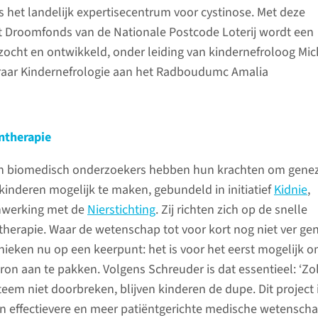
het landelijk expertisecentrum voor cystinose. Met deze
t Droomfonds van de Nationale Postcode Loterij wordt een
ocht en ontwikkeld, onder leiding van kindernefroloog Mic
raar Kindernefrologie aan het Radboudumc Amalia
ntherapie
en biomedisch onderzoekers hebben hun krachten om gene
 kinderen mogelijk te maken, gebundeld in initiatief
Kidnie
,
nwerking met de
Nierstichting
. Zij richten zich op de snelle
therapie. Waar de wetenschap tot voor kort nog niet ver ge
nieken nu op een keerpunt: het is voor het eerst mogelijk 
bron aan te pakken. Volgens Schreuder is dat essentieel: ‘Z
teem niet doorbreken, blijven kinderen de dupe. Dit project 
n effectievere en meer patiëntgerichte medische wetensch