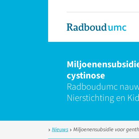
Miljoenensubsidie
cystinose
Radboudumc nauw 
Nierstichting en Ki
Nieuws
Miljoenensubsidie voor genth