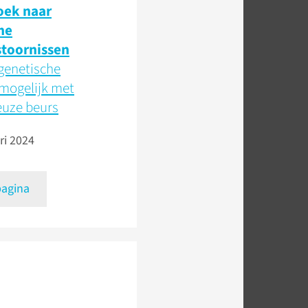
oek naar
me
toornissen
genetische
 mogelijk met
euze beurs
ri 2024
pagina