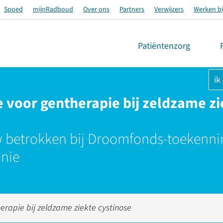
Spoed
mijnRadboud
Over ons
Partners
Verwijzers
Werken bi
Patiëntenzorg
ik
 voor gentherapie bij zeldzame zi
betrokken bij Droomfonds-toekenni
dnie
erapie bij zeldzame ziekte cystinose