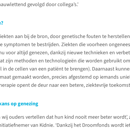
auwlettend gevolgd door collega’s.’
e?
ekten aan bij de bron, door genetische fouten te herstellen
de symptomen te bestrijden. Ziekten die voorheen ongeneesl
 voor altijd genezen, dankzij nieuwe technieken en verbe
dat zijn methoden en technologieën die worden gebruikt o
l in de cellen van een patiënt te brengen). Daarnaast kunn
maat gemaakt worden, precies afgestemd op iemands unie
erapie opent de deur naar een betere, ziektevrije toekoms
kans op genezing
 wij ouders vertellen dat hun kind nooit meer beter wordt’, 
itiatiefnemer van Kidnie. ‘Dankzij het Droomfonds wordt ie