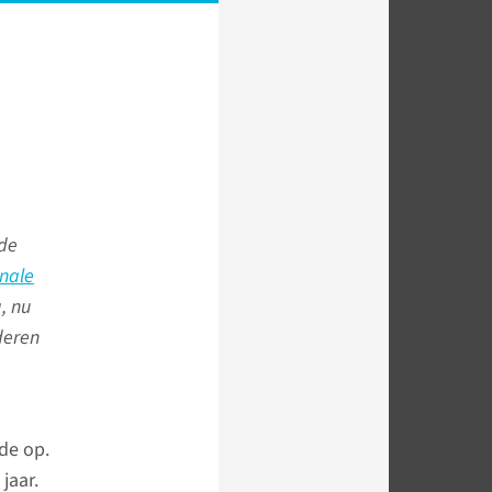
nde
nale
, nu
deren
de op.
jaar.