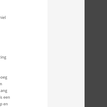
hiel
zing
noeg
om
olang
is een
ap en