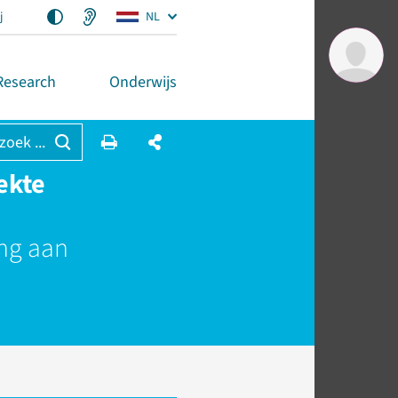
j
NL
Research
Onderwijs
 zoek ...
ekte
ng aan