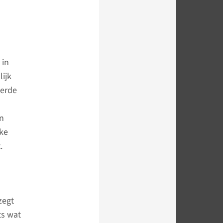
 in
ijk
terde
m
en
ke
t.
zegt
ts wat