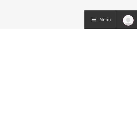
Menu
Patiëntenzorg
Research
Onderwijs