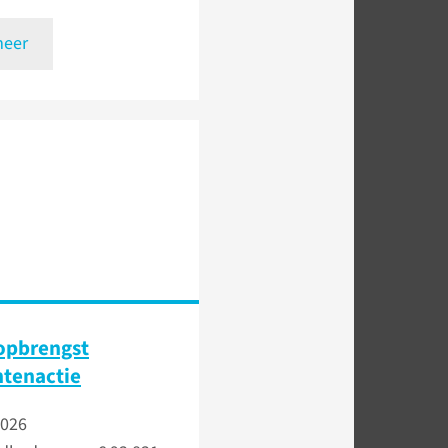
meer
opbrengst
tenactie
2026