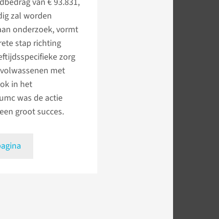
d­bedrag van € 93.831,
dig zal worden
aan onderzoek, vormt
ete stap richting
eftijdsspecifieke zorg
gvolwassenen met
ok in het
mc was de actie
een groot succes.
pagina