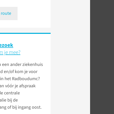
 route
ezoek
m je mee?
n een ander ziekenhuis
d en/of kom je voor
t in het Radboudumc?
an vóór je afspraak
de centrale
alie bij de
ng of bij ingang oost.