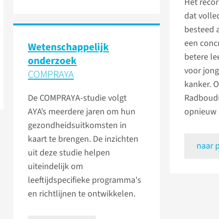
Het recor
dat volle
besteed 
een concr
Wetenschap­pelijk
betere le
onderzoek
voor jon
COMPRAYA
kanker. O
De COMPRAYA-studie volgt
Radboudu
AYA’s meerdere jaren om hun
opnieuw 
gezondheidsuitkomsten in
kaart te brengen. De inzichten
naar 
uit deze studie helpen
uiteindelijk om
leeftijdspecifieke programma's
en richtlijnen te ontwikkelen.