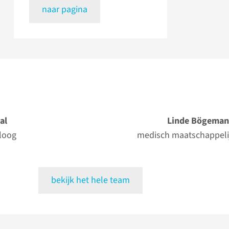
naar pagina
al
Linde Bögema
oloog
medisch maatschappeli
bekijk het hele team