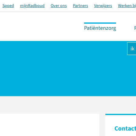
Spoed
mijnRadboud
Over ons
Partners
Verwijzers
Werken bi
Patiëntenzorg
ik
Contac