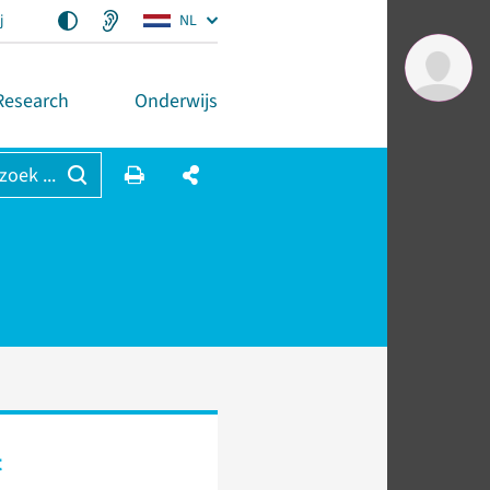
j
NL
Research
Onderwijs
 zoek ...
t