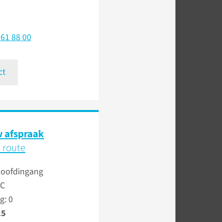
361 88 00
ct
 afspraak
 route
Hoofdingang
 C
g: 0
25