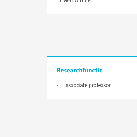
dr. Gert Olthuis
Researchfunctie
associate professor