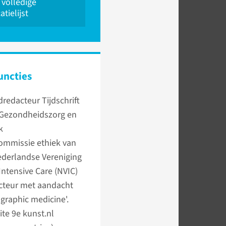
 volledige
atielijst
uncties
redacteur Tijdschrift
 Gezondheidszorg en
k
ommissie ethiek van
derlandse Vereniging
Intensive Care (NVIC)
cteur met aandacht
'graphic medicine'.
te 9e kunst.nl