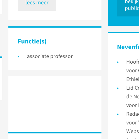
bekijk
lees meer
public
Functie(s)
Nevenf
associate professor
Hoofd
voor
Ethie
Lid C
de Ne
voor 
Reda
voor 
Websi