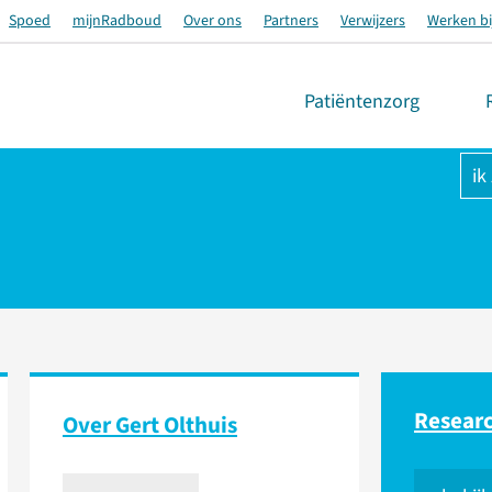
Spoed
mijnRadboud
Over ons
Partners
Verwijzers
Werken bi
Patiëntenzorg
ik
Resear
Over Gert Olthuis