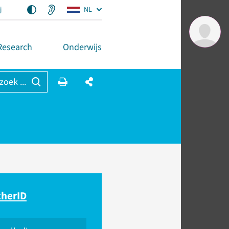
j
NL
Research
Onderwijs
 zoek ...
cherID