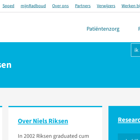
Spoed
mijnRadboud
Over ons
Partners
Verwijzers
Werken bi
Patiëntenzorg
ik
ksen
Resear
Over Niels Riksen
In 2002 Riksen graduated cum