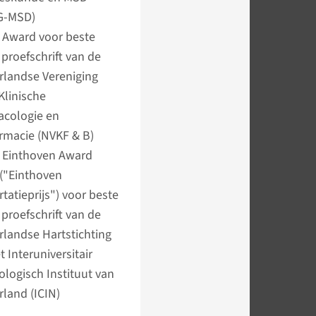
G-MSD)
 Award voor beste
 proefschrift van de
landse Vereniging
Klinische
acologie en
rmacie (NVKF & B)
 Einthoven Award
("Einthoven
rtatieprijs") voor beste
 proefschrift van de
landse Hartstichting
t Interuniversitair
ologisch Instituut van
land (ICIN)