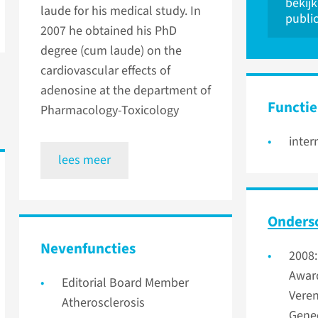
bekijk
laude for his medical study. In
public
2007 he obtained his PhD
degree (cum laude) on the
cardiovascular effects of
adenosine at the department of
Functie
Pharmacology-Toxicology
inter
lees meer
Onder­s
Nevenfuncties
2008:
Awar
Editorial Board Member
Veren
Atherosclerosis
Gene