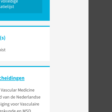
 volledige
atielijst
(s)
nist
cheidingen
 Vascular Medicine
d van de Nederlandse
iging voor Vasculaire
eskunde en MSD