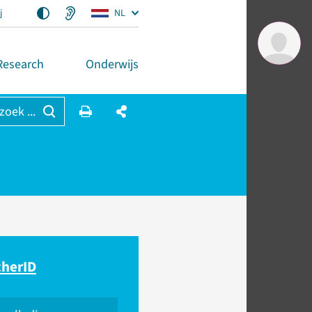
j
NL
Research
Onderwijs
 zoek ...
cherID