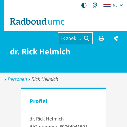
NL
ik zoek ...
dr. Rick Helmich
Personen
Rick Helmich
Profiel
dr. Rick Helmich
BIG-nummer: 89064941501