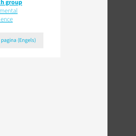
ch group
mental
ience
 pagina (Engels)