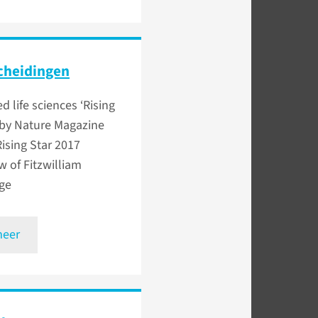
cheidingen
 life sciences ‘Rising
 by Nature Magazine
ising Star 2017
w of Fitzwilliam
ge
meer