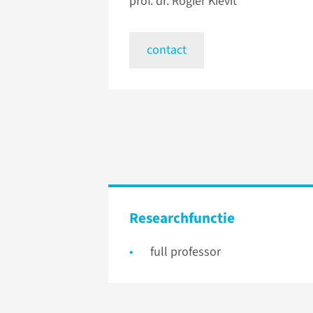
prof. dr. Rogier Kievit
contact
Researchfunctie
full professor