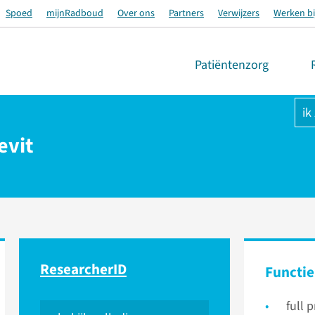
Spoed
mijnRadboud
Over ons
Partners
Verwijzers
Werken bi
Patiëntenzorg
ik
evit
ResearcherID
Functie
full 