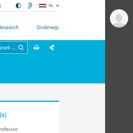
j
NL
Research
Onderwijs
 zoek ...
(s)
professor