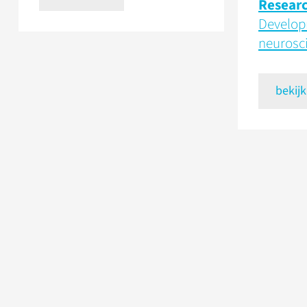
Resear
Develop
neurosc
bekijk