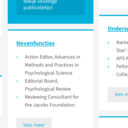
bekijk volledige
publicatielijst
Onder­s
Nevenfuncties
Named
Star’
Action Editor, Advances in
APS R
Methods and Practices in
Fello
Psychological Science
Colle
Editorial Board,
Psychological Review
lees 
Reviewing Consultant for
the Jacobs Foundation
lees meer