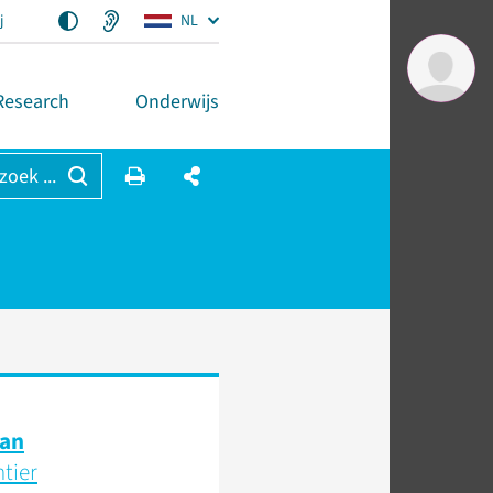
j
NL
Research
Onderwijs
 zoek ...
an
ntier