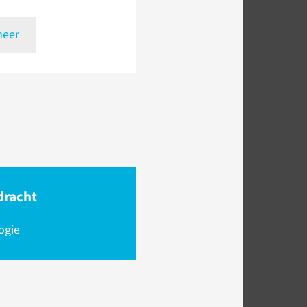
meer
dracht
ogie