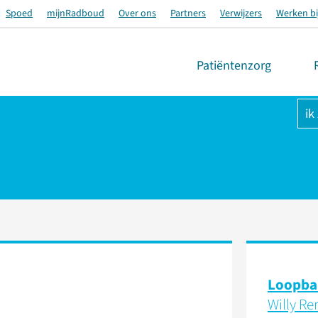
Spoed
mijnRadboud
Over ons
Partners
Verwijzers
Werken bi
Patiëntenzorg
ik
Loopba
Willy Re