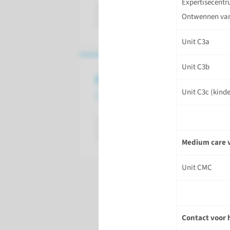
Expertisecentr
lees meer
Ontwennen va
Unit C3a
Unit C3b
Bezoektijden
IC en Medium Care
Unit C3c (kind
lees meer
Medium care 
Unit CMC
Contact voor 