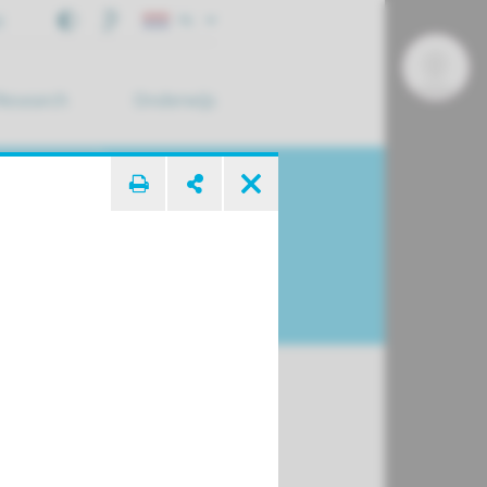
j
NL
Research
Onderwijs
 zoek ...
on­nummers