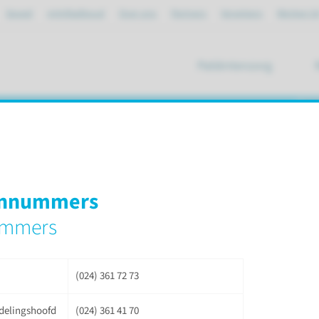
Spoed
mijnRadboud
Over ons
Partners
Verwijzers
Werken bi
Patiëntenzorg
ik
ie
on­nummers
ummers
ensive Care
(024) 361 72 73
Telefo
fdelingshoofd
(024) 361 41 70