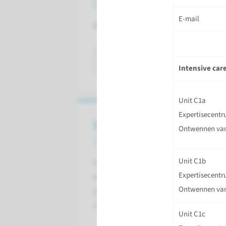
en routenummers
E-mail
Bekijk hier het bezoekadres en d
lees meer
Intensive car
Unit C1a
Expertisecentr
Verwijzing patiënten
Ontwennen va
naar Radboudumc
Unit C1b
Het delen van patiëntgegevens
Expertisecentr
en (beeldvormende)
Ontwennen va
onderzoeken kunt u op de
volgende manieren doen.
Unit C1c