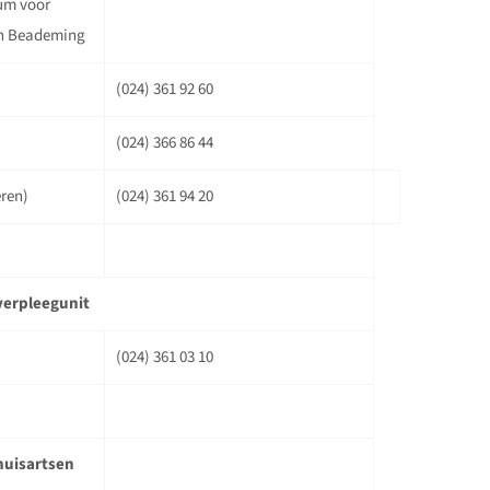
um voor
wilt u uw patiënt verwijzen?
n Beademing
Neem dan gerust contact met
Behoefte 
ons op.
bij ernsti
(024) 361 92 60
insuffic
direct co
(024) 366 86 44
naar pagina
en/of ver
eren)
(024) 361 94 20
naar 
Ons team
verpleegunit
(024) 361 03 10
lees meer
huisartsen