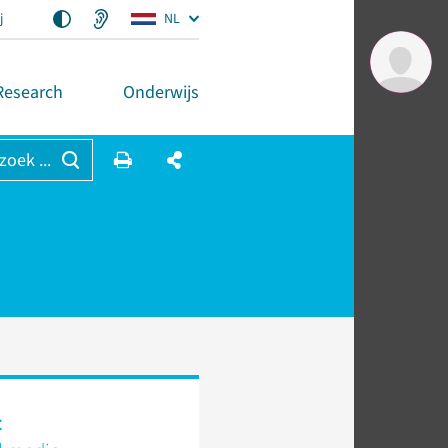
j
NL
Research
Onderwijs
 zoek ...
t