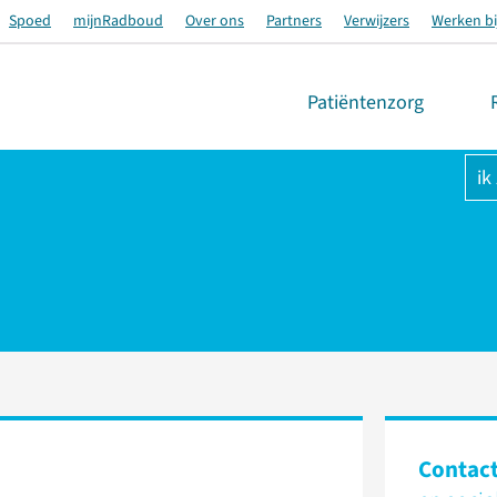
Spoed
mijnRadboud
Over ons
Partners
Verwijzers
Werken bi
Patiëntenzorg
ik
Contac