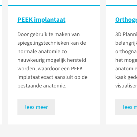
PEEK implantaat
Orthogn
Door gebruik te maken van
3D Plann
spiegelingstechnieken kan de
belangri
normale anatomie zo
orthogna
nauwkeurig mogelijk hersteld
het moge
worden, waardoor een PEEK
anatomie 
implataat exact aansluit op de
kaak gede
bestaande anatomie.
visualise
lees meer
lees 