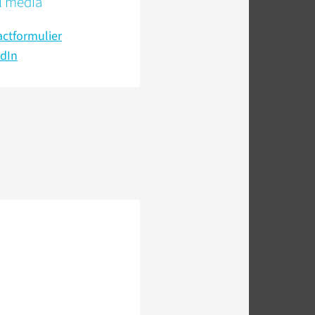
l media
ctformulier
edIn