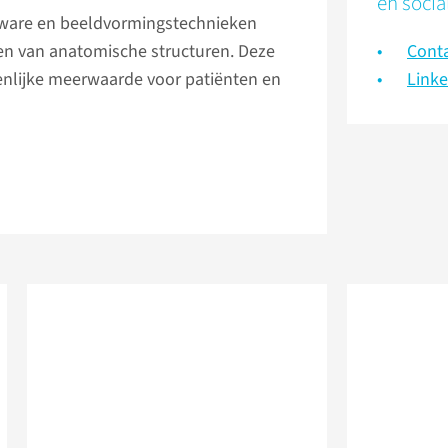
en socia
tware en beeldvormingstechnieken
en van anatomische structuren. Deze
Conta
enlijke meerwaarde voor patiënten en
Link