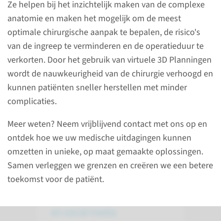
Ze helpen bij het inzichtelijk maken van de complexe
software en
anatomie en maken het mogelijk om de meest
beeldvormingstechnieken
optimale chirurgische aanpak te bepalen, de risico's
kunnen wij virtuele modellen
van de ingreep te verminderen en de operatieduur te
maken van anatomische
verkorten. Door het gebruik van virtuele 3D Planningen
structuren. Deze 3D-
wordt de nauwkeurigheid van de chirurgie verhoogd en
uitwerkingen bieden een
kunnen patiënten sneller herstellen met minder
aanzienlijke meerwaarde voor
complicaties.
patiënten en artsen.
Meer weten? Neem vrijblijvend contact met ons op en
ontdek hoe we uw medische uitdagingen kunnen
lees meer
omzetten in unieke, op maat gemaakte oplossingen.
Samen verleggen we grenzen en creëren we een betere
toekomst voor de patiënt.
Contact
en social media