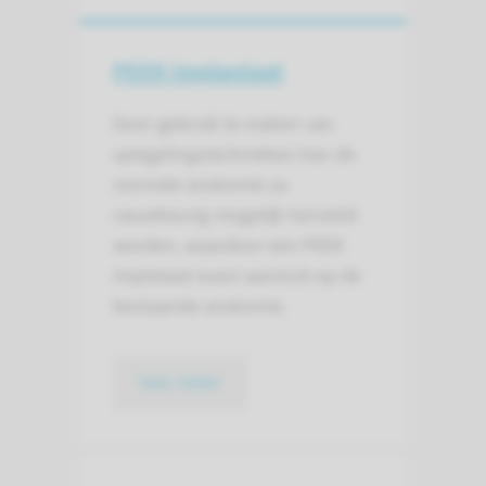
PEEK implantaat
Door gebruik te maken van
spiegelingstechnieken kan de
normale anatomie zo
nauwkeurig mogelijk hersteld
worden, waardoor een PEEK
implataat exact aansluit op de
bestaande anatomie.
lees meer