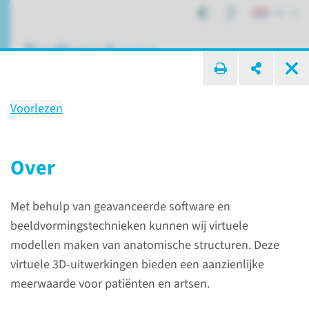
NL
ik zoek ...
Voorlezen
3D Planningen
door 3D Lab
Over
Met behulp van geavanceerde software en
3D Lab
3D Planningen
beeldvormingstechnieken kunnen wij virtuele
modellen maken van anatomische structuren. Deze
virtuele 3D-uitwerkingen bieden een aanzienlijke
Over
meerwaarde voor patiënten en artsen.
Met behulp van geavanceerde