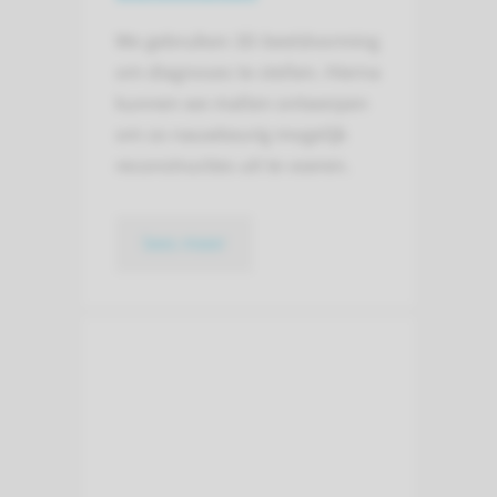
We gebruiken 3D-beeldvorming
om diagnoses te stellen. Hierna
kunnen we mallen ontwerpen
om zo nauwkeurig mogelijk
reconstructies uit te voeren.
lees meer