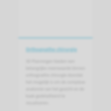
Orthognathe chirurgie
3D Planningen bieden een
belangrijke meerwaarde binnen
orthognathe chirurgie doordat
het mogelijk is om de complexe
anatomie van het gezicht en de
kaak gedetailleerd te
visualiseren.