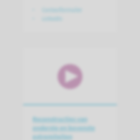
Contactformulier
LinkedIn
Reconstructies van
onderste en bovenste
extremiteiten