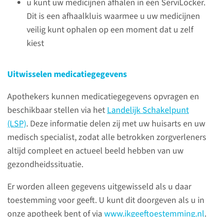
u kunt uw medicijnen afhalen in een ServiLocker.
Dit is een afhaalkluis waarmee u uw medicijnen
veilig kunt ophalen op een moment dat u zelf
Openingstijden
kiest
Elke dag: 08.00–20.00 uur
De Radboud Apotheek is elke
Uitwisselen medicatiegegevens
dag (maandag t/m zondag)
Apothekers kunnen medicatiegegevens opvragen en
open van 08.00 tot 20.00
beschikbaar stellen via het
Landelijk Schakelpunt
uur. Buiten deze tijden kunt u
(LSP)
. Deze informatie delen zij met uw huisarts en uw
medicijnen ophalen die niet
medisch specialist, zodat alle betrokken zorgverleners
kunnen wachten tot de
altijd compleet en actueel beeld hebben van uw
volgende werkdag.
gezondheidssituatie.
Er worden alleen gegevens uitgewisseld als u daar
toestemming voor geeft. U kunt dit doorgeven als u in
Contact
onze apotheek bent of via
www.ikgeeftoestemming.nl
.
Radboud Apotheek