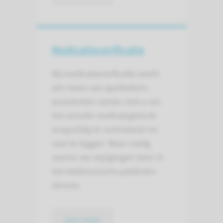
Medicatieverificatie
Bij medicatie­verificatie werkt
een team van apothekers­
assistenten samen met u om
het actuele medicijn­gebruik
zorg­vuldig te controleren en
vast te leggen. Waar nodig
voeren we wijzigingen door in
het elektronische patiënten­
dossier.
lees meer