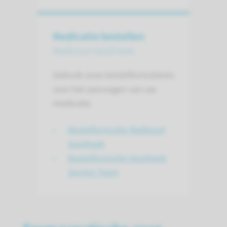
Medicatie bestellen
Radboud Apotheek
Gebruik onze bestelformulieren
voor het aanvragen van uw
medicatie.
Bestelformulier Radboud
Apotheek
Bestelformulier Apotheek
Service Team