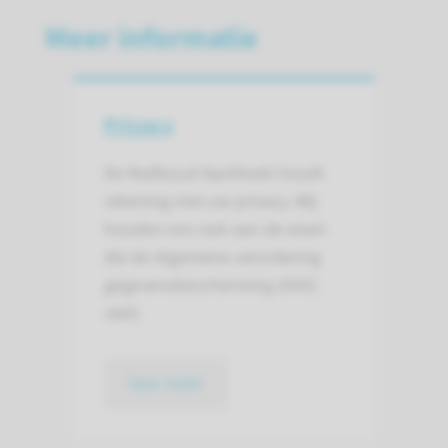
Meer informatie
Privacy
De Radboud Apotheek houdt
rekening met uw privacy. Wij
houden ons ook aan de eisen
die de Algemene verordering
gegevensbescherming (AVG)
stelt.
lees meer