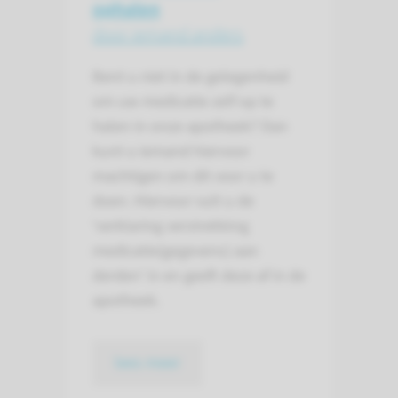
ophalen
door iemand anders
Bent u niet in de gelegenheid
om uw medicatie zelf op te
halen in onze apotheek? Dan
kunt u iemand hiervoor
machtigen om dit voor u te
doen. Hiervoor vult u de
‘verklaring verstrekking
medicatie(gegevens) aan
derden’ in en geeft deze af in de
apotheek.
lees meer