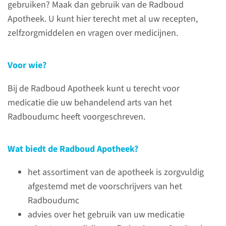
gebruiken? Maak dan gebruik van de Radboud
Apotheek. U kunt hier terecht met al uw recepten,
zelfzorgmiddelen en vragen over medicijnen.
Voor wie?
Over de Radboud
Apotheek
Bij de Radboud Apotheek kunt u terecht voor
medicatie die uw behandelend arts van het
Het assortiment van de
Radboudumc heeft voorgeschreven.
Radboud Apotheek sluit aan op
de medicijnen die medisch
Wat biedt de Radboud Apotheek?
specialisten van het
Radboudumc voorschrijven.
het assortiment van de apotheek is zorgvuldig
afgestemd met de voorschrijvers van het
Radboudumc
lees meer
advies over het gebruik van uw medicatie