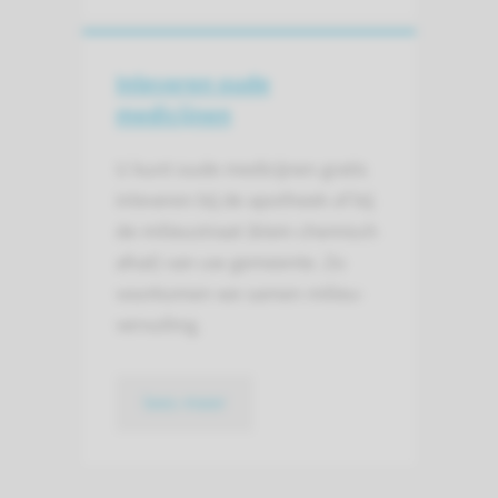
Inleveren oude
medicijnen
U kunt oude medicijnen gratis
inleveren bij de apotheek of bij
de milieustraat (klein chemisch
afval) van uw gemeente. Zo
voorkomen we samen milieu­
vervuiling.
lees meer