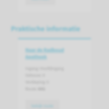
Praktische informatie
Naar de Radboud
Apotheek
Ingang: Hoofdingang
Gebouw: A
Verdieping: 0
Route:
641
bekijk route