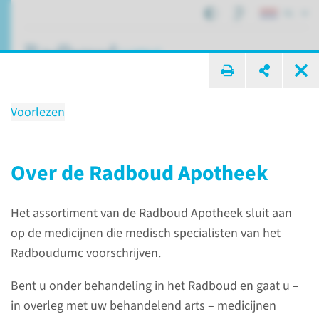
NL
ik zoek ...
Voorlezen
Radboud Apotheek
Over de Radboud Apotheek
Afdelingen, specialismen en zorglocaties
Het assortiment van de Radboud Apotheek sluit aan
Apotheek, Farmacologie en Toxicologie
op de medicijnen die medisch specialisten van het
Radboud Apotheek
Radboudumc voorschrijven.
Bent u onder behandeling in het Radboud en gaat u –
in overleg met uw behandelend arts – medicijnen