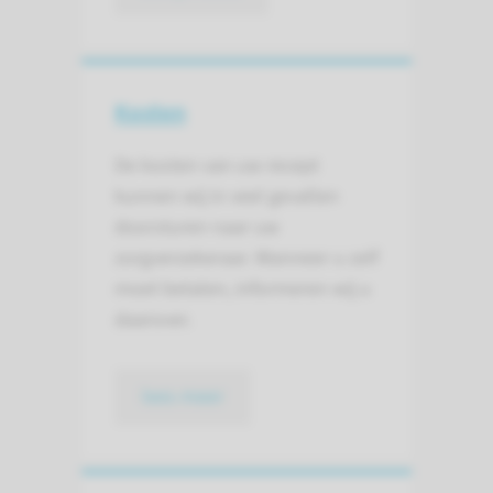
Kosten
De kosten van uw recept
kunnen wij in veel gevallen
doorsturen naar uw
zorgverzekeraar. Wanneer u zelf
moet betalen, informeren wij u
daarover.
lees meer