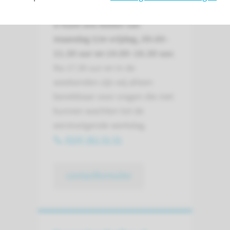
U kunt ons bellen van
maandag t/m vrijdag, 09.00–
11.30 uur en 14.00–16.30 uur.
Na 17.30 uur en in de
weekenden zijn wij alleen
bereikbaar voor vragen die niet
kunnen wachten tot de
eerstvolgende werkdag.
(024) 361 91 91
contactformulier