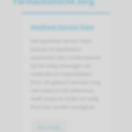
Farmaceutische zorg
Apotheek Service Team
Het Apotheek Service Team
bestaat uit apothekers­
assistent­en die u ondersteunen
bij het veilig ont­vangen van
medicatie en hulp­middelen
thuis. Dit gebeurt wanneer zorg
niet (meer) in het zieken­huis
hoeft plaats te vinden en veilig
thuis kan worden voort­gezet.
lees meer