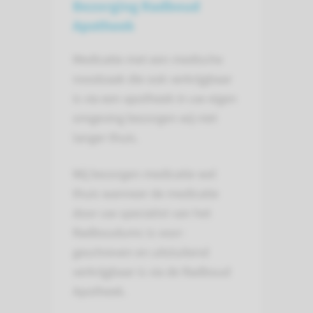
Bezorging Radboud
Apotheek
Medicatie met een medische
noodzaak die ook verkrijgbaar
is via een apotheek in uw eigen
omgeving bezorgen wij niet
langer thuis.
Wij bezorgen medicatie wel
thuis wanneer de medicatie
door uw specialist van het
Radboudumc is voor­
geschreven en uit­sluitend
verkrijg­baar is via de Radboud
Apotheek.