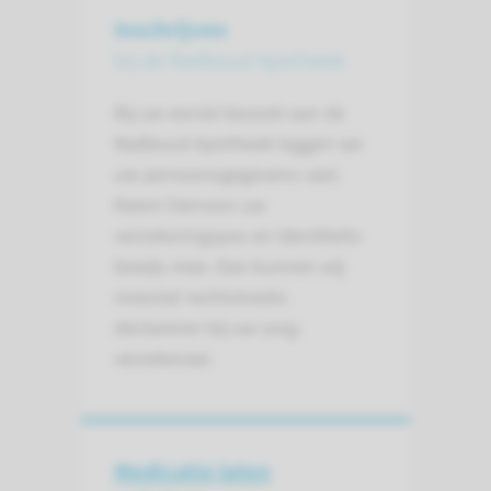
Inschrijven
bij de Radboud Apotheek
Bij uw eerste bezoek aan de
Radboud Apotheek leggen we
uw persoons­gegevens vast.
Neem hiervoor uw
verzekerings­pas en identiteits­
bewijs mee. Dan kunnen wij
meestal recht­streeks
declareren bij uw zorg­
verzekeraar.
Medicatie laten