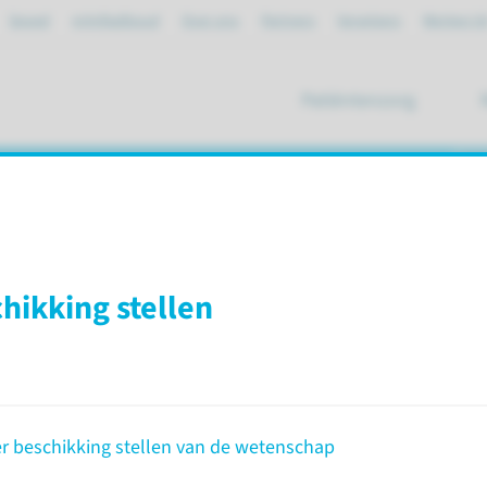
Spoed
mijnRadboud
Over ons
Partners
Verwijzers
Werken bi
Patiëntenzorg
ik
 informatie
hikking stellen
ies
Anatomie
Lichaamsdonoren informatie
Nieuwe
r beschikking stellen van de wetenschap
r beschikking te stellen van de
Mocht u b