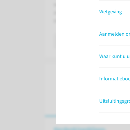
wetenschap. Uw lichaam wordt dan
Wetgeving
anatomisch instituut van een unive
en onderzoek.
Aanmelden om 
lees meer
Waar kunt u u
Informatieboe
Uitsluitingsgr
Herdenkingsbijeen-