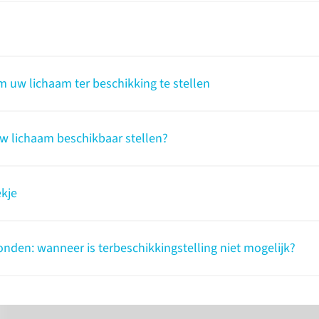
 na het overlijden door een
staan om
rsiteit gebruikt voor medisch onderwijs
beschikk
wetensch
nieuwe do
uw lichaam ter beschikking te stellen
2020 inga
gevolgen
w lichaam beschikbaar stellen?
Lees 
kje
onden: wanneer is terbeschikkingstelling niet mogelijk?