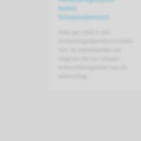
komst
lichaamsdonoren
Ieder jaar vindt er een
herdenkingsbijeenkomst plaats
voor de nabestaanden van
diegenen die hun lichaam
terbeschikkingstelde voor de
wetenschap.