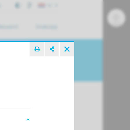
j
NL
Research
Onderwijs
 zoek ...
 donorwet
ij ons ingeschreven