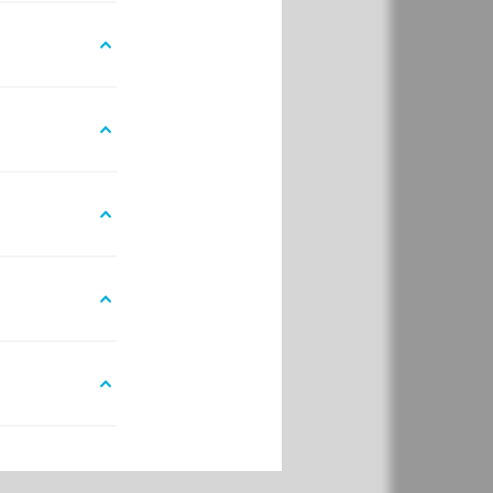
 uw lichaam ter
ing aan de
ap te doneren, de
norwet die per 1 juli
at heeft geen
.
verder