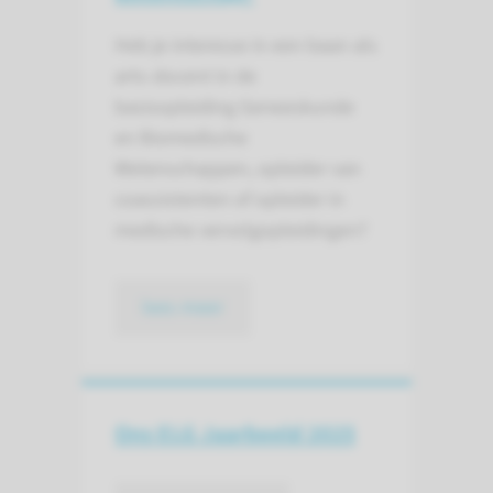
Heb je interesse in een baan als
arts-docent in de
basisopleiding Geneeskunde
en Biomedische
Wetenschappen, opleider van
coassistenten of opleider in
medische vervolgopleidingen?
lees meer
Ons ELG Jaarbeeld 2025