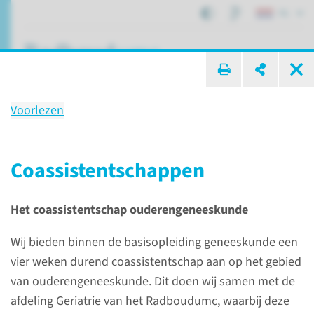
NL
ik zoek ...
Voorlezen
Ons onderwijs
Coassistent­schappen
Afdelingen, specialismen en zorglocaties
Het coassistentschap ouderengeneeskunde
Eerstelijnsgeneeskunde
Ons onderwijs
Wij bieden binnen de basisopleiding geneeskunde een
vier weken durend coassistentschap aan op het gebied
Voorlezen
van ouderengeneeskunde. Dit doen wij samen met de
Wij verzorgen onderwijs binnen de basisopleiding
afdeling Geriatrie van het Radboudumc, waarbij deze