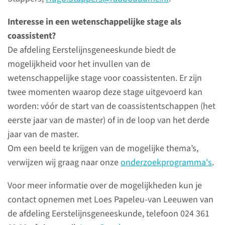
Interesse in een wetenschappelijke stage als
Onderwijs
coassistent?
in de medische vervolg­
De afdeling Eerstelijnsgeneeskunde biedt de
opleidingen
mogelijkheid voor het invullen van de
De afdeling
wetenschappelijke stage voor coassistenten. Er zijn
Eerstelijnsgeneeskunde is
twee momenten waarop deze stage uitgevoerd kan
intensief betrokken bij het
worden: vóór de start van de coassistentschappen (het
ontwikkelen en geven van
eerste jaar van de master) of in de loop van het derde
onderwijs in meerdere
jaar van de master.
medische vervolgopleidingen.
Om een beeld te krijgen van de mogelijke thema’s,
verwijzen wij graag naar onze
onderzoekprogramma's
.
lees meer
Voor meer informatie over de mogelijkheden kun je
contact opnemen met Loes Papeleu-van Leeuwen van
de afdeling Eerstelijnsgeneeskunde, telefoon 024 361