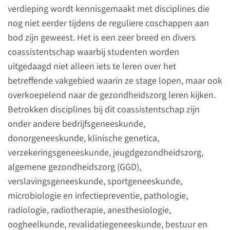
verdieping wordt kennisgemaakt met disciplines die
nog niet eerder tijdens de reguliere coschappen aan
Ons onderwijs
bod zijn geweest. Het is een zeer breed en divers
De afdeling
coassistentschap waarbij studenten worden
Eerstelijnsgeneeskunde is
uitgedaagd niet alleen iets te leren over het
intensief betrokken bij het
betreffende vakgebied waarin ze stage lopen, maar ook
ontwikkelen en geven van
overkoepelend naar de gezondheidszorg leren kijken.
onderwijs aan studenten in de
Betrokken disciplines bij dit coassistentschap zijn
basisopleiding van
onder andere bedrijfsgeneeskunde,
geneeskunde en BMW. In ons
donorgeneeskunde, klinische genetica,
onderwijs leggen wij het accent
verzekeringsgeneeskunde, jeugdgezondheidszorg,
op persoonsgerichte zorg,
algemene gezondheidszorg (GGD),
context en vaardigheden uit
verslavingsgeneeskunde, sportgeneeskunde,
onze kerndisciplines. Daarbij is
microbiologie en infectiepreventie, pathologie,
de praktijk altijd het
radiologie, radiotherapie, anesthesiologie,
uitgangspunt: onze docenten
oogheelkunde, revalidatiegeneeskunde, bestuur en