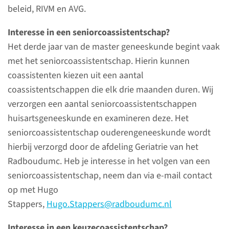
zijn zelf altijd praktiserend arts
beleid, RIVM en AVG.
of onderzoeker en combineren
Interesse in een seniorcoassistentschap?
die taak met hun docentschap.
Het derde jaar van de master geneeskunde begint vaak
met het seniorcoassistentschap. Hierin kunnen
lees meer
coassistenten kiezen uit een aantal
coassistentschappen die elk drie maanden duren. Wij
verzorgen een aantal seniorcoassistentschappen
huisartsgeneeskunde en examineren deze. Het
Naar uw afspraak
seniorcoassistentschap ouderengeneeskunde wordt
hierbij verzorgd door de afdeling Geriatrie van het
Ingang: Studiecentrum
Radboudumc. Heb je interesse in het volgen van een
Route:
149
seniorcoassistentschap, neem dan via e-mail contact
op met Hugo
Stappers,
Hugo.Stappers@radboudumc.nl
bekijk route
Interesse in een keuzecoassistentschap?