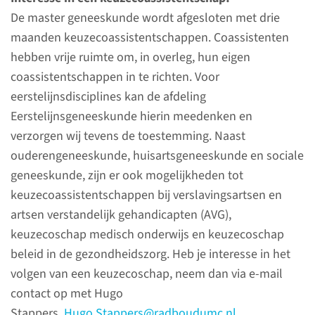
De master geneeskunde wordt afgesloten met drie
maanden keuzecoassistentschappen. Coassistenten
Coassistent­schappen
hebben vrije ruimte om, in overleg, hun eigen
coassistentschappen in te richten. Voor
Wij verzorgen onder andere het
eerstelijnsdisciplines kan de afdeling
coassistentschap
Eerstelijnsgeneeskunde hierin meedenken en
huisartsgeneeskunde, een deel
verzorgen wij tevens de toestemming. Naast
van het coassistentschap
ouderengeneeskunde, huisartsgeneeskunde en sociale
ouderengeneeskunde en het
geneeskunde, zijn er ook mogelijkheden tot
coassistentschap
keuzecoassistentschappen bij verslavingsartsen en
gezondheidzorg en public
artsen verstandelijk gehandicapten (AVG),
health.
keuzecoschap medisch onderwijs en keuzecoschap
beleid in de gezondheidszorg. Heb je interesse in het
lees meer
volgen van een keuzecoschap, neem dan via e-mail
contact op met Hugo
Stappers,
Hugo.Stappers@radboudumc.nl
.