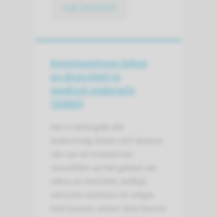
naar jaarbeeld
Kenniscentrum Sekse
en diversiteit in
medisch onderwijs
(SDMO)
Het is belangrijk dat
toekomstig artsen zich bewust
zijn van de invloed van
verschillen op het gebied van
sekse en etniciteit, leeftijd,
seksuele voorkeur en religie.
Hoe kunnen artsen deze kennis