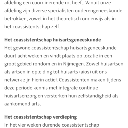
Geneeskunde en Biomedische Wetenschappen,
afdeling een coördinerende rol heeft. Vanuit onze
Tandheelkunde en medische vervolgopleidingen.
afdeling zijn diverse specialisten ouderengeneeskunde
Naast het geven van inhoudelijk onderwijs over
betrokken, zowel in het theoretisch onderwijs als in
de eerstelijns disciplines zijn wij ook sterk
het coassistentschap zelf.
vertegenwoordigd in het vaardighedenonderwijs
Het coassistentschap huisartsgeneeskunde
(consultvoering en communicatie, lichamelijk
Het gewone coassistentschap huisartsgeneeskunde
onderzoek en klinisch redeneren) en coaching
duurt acht weken en vindt plaats op locatie in een
van studenten.
groot gebied rondom en in Nijmegen. Zowel huisartsen
als artsen in opleiding tot huisarts (aios) uit ons
netwerk zijn hierin actief. Coassistenten maken tijdens
deze periode kennis met integrale continue
huisartsenzorg en versterken hun zelfstandigheid als
aankomend arts.
Het coassistentschap verdieping
In het vier weken durende coassistentschap