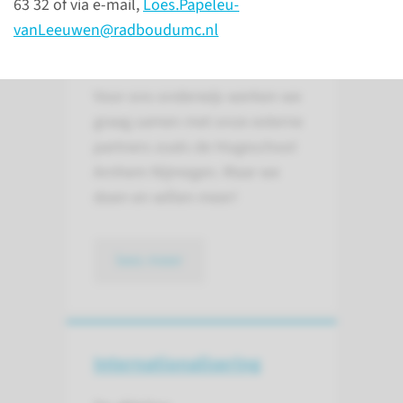
63 32 of via e-mail,
Loes.Papeleu-
Samenwerkings­
vanLeeuwen@radboudumc.nl
verbanden
Voor ons onderwijs werken we
graag samen met onze externe
partners zoals de Hogeschool
Arnhem Nijmegen. Maar we
doen en willen meer!
lees meer
Inter­nationalisering