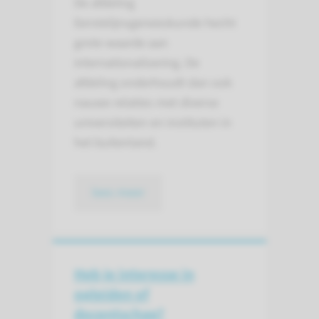
De afdeling
Eerstelijnsgeneeskunde hecht
grote waarde aan
internationalisering. De
afdeling onderhoudt dan ook
nauwe relaties met diverse
universiteiten en instituten in
het buitenland.
lees meer
Heb je interesse in
opleiden of
docentschap?