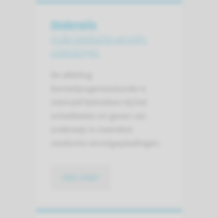
Onderwijs
in de medische vervolg­
opleidingen
De afdeling
Eerstelijnsgeneeskunde is
intensief betrokken bij het
ontwikkelen en geven van
onderwijs in meerdere
medische vervolgopleidingen.
lees meer