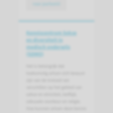
naar jaarbeeld
Kenniscentrum Sekse
en diversiteit in
medisch onderwijs
(SDMO)
Het is belangrijk dat
toekomstig artsen zich bewust
zijn van de invloed van
verschillen op het gebied van
sekse en etniciteit, leeftijd,
seksuele voorkeur en religie.
Hoe kunnen artsen deze kennis