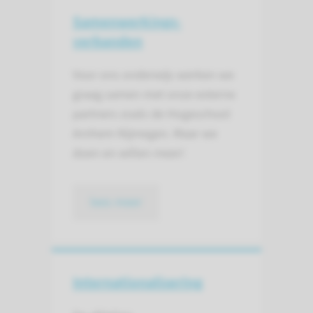
Samenwerkings­
verbanden
Voor ons onderwijs werken we
graag samen met onze externe
partners zoals de Hogeschool
Arnhem Nijmegen. Maar we
doen en willen meer!
lees meer
Inter­nationalisering