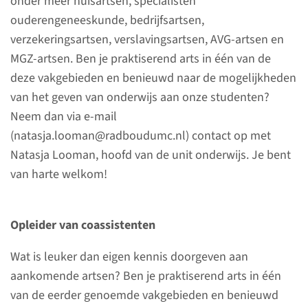
onder meer huisartsen, specialisten
Geneeskunde en Biomedische Wetenschappen,
ouderengeneeskunde, bedrijfsartsen,
Tandheelkunde en medische vervolgopleidingen.
verzekeringsartsen, verslavingsartsen, AVG-artsen en
Naast het geven van inhoudelijk onderwijs over
MGZ-artsen. Ben je praktiserend arts in één van de
de eerstelijns disciplines zijn wij ook sterk
deze vakgebieden en benieuwd naar de mogelijkheden
vertegenwoordigd in het vaardighedenonderwijs
van het geven van onderwijs aan onze studenten?
(consultvoering en communicatie, lichamelijk
Neem dan via e-mail
onderzoek en klinisch redeneren) en coaching
(natasja.looman@radboudumc.nl) contact op met
van studenten.
Natasja Looman, hoofd van de unit onderwijs. Je bent
van harte welkom!
Opleider van coassistenten
Wat is leuker dan eigen kennis doorgeven aan
aankomende artsen? Ben je praktiserend arts in één
van de eerder genoemde vakgebieden en benieuwd