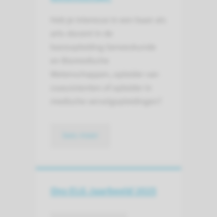
Heb je interesse in een baan als
arts-docent in de
basisopleiding Geneeskunde
en Biomedische
Wetenschappen, opleider van
coassistenten of opleider in
medische vervolgopleidingen?
lees meer
Ons ELG Jaarbeeld 2025