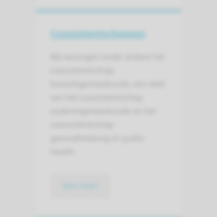
Coassistent­schappen
Wij verzorgen onder andere het
coassistentschap
huisartsgeneeskunde, een deel
van het coassistentschap
ouderengeneeskunde en het
coassistentschap
gezondheidzorg en public
health.
lees meer