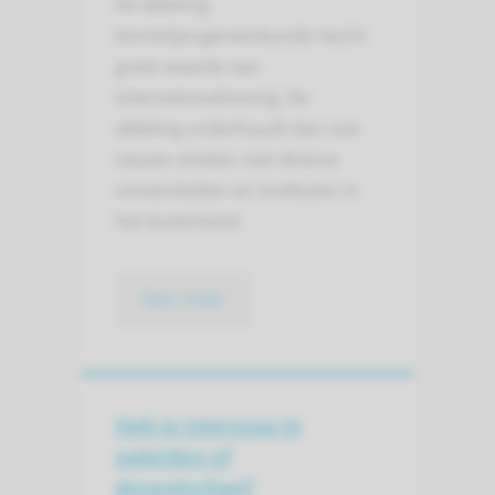
De afdeling
Eerstelijnsgeneeskunde hecht
grote waarde aan
internationalisering. De
afdeling onderhoudt dan ook
nauwe relaties met diverse
universiteiten en instituten in
het buitenland.
lees meer
Heb je interesse in
opleiden of
docentschap?