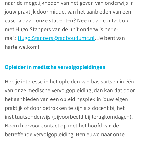
naar de mogelijkheden van het geven van onderwijs in
jouw praktijk door middel van het aanbieden van een
Ons onderwijs
coschap aan onze studenten? Neem dan contact op
met Hugo Stappers van de unit onderwijs per e-
De afdeling
mail:
Hugo.Stappers@radboudumc.nl
. Je bent van
Eerstelijnsgeneeskunde is
harte welkom!
intensief betrokken bij het
ontwikkelen en geven van
onderwijs aan studenten in de
Opleider in medische vervolgopleidingen
basisopleiding van
Heb je interesse in het opleiden van basisartsen in één
geneeskunde en BMW. In ons
van onze medische vervolgopleiding, dan kan dat door
onderwijs leggen wij het accent
het aanbieden van een opleidingsplek in jouw eigen
op persoonsgerichte zorg,
praktijk of door betrokken te zijn als docent bij het
context en vaardigheden uit
instituutsonderwijs (bijvoorbeeld bij terugkomdagen).
onze kerndisciplines. Daarbij is
Neem hiervoor contact op met het hoofd van de
de praktijk altijd het
betreffende vervolgopleiding. Benieuwd naar onze
uitgangspunt: onze docenten