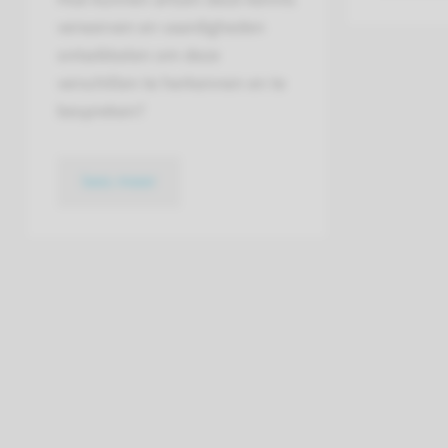
verwerven en vaardigheden
ontwikkelen om deze
verschillen te herkennen en te
bespreken?
lees meer