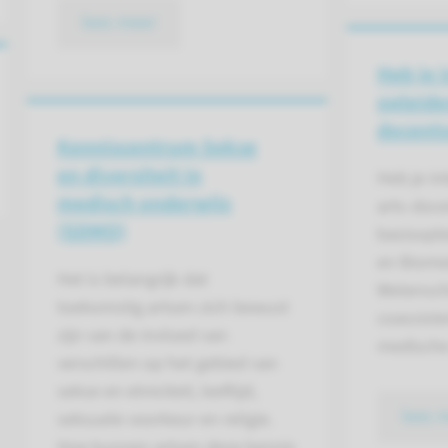
lees meer
Heb je 
opleide
docent
Kenniscentrum Sekse
en diversiteit in
Heb je in
medisch onderwijs
arts-doce
(SDMO)
basisopl
en Biome
Het is belangrijk dat
Wetensch
toekomstig artsen zich bewust
coassiste
zijn van de invloed van
medische
verschillen op het gebied van
sekse en etniciteit, leeftijd,
lees 
seksuele voorkeur en religie.
Hoe kunnen artsen deze kennis