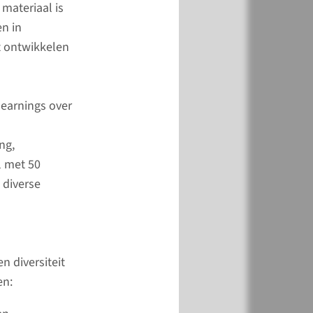
 materiaal is
geven
n in
t ontwikkelen
atie,
learnings over
ng,
l met 50
 diverse
 afspraak
Studiecentrum
49
 diversiteit
en:
 route