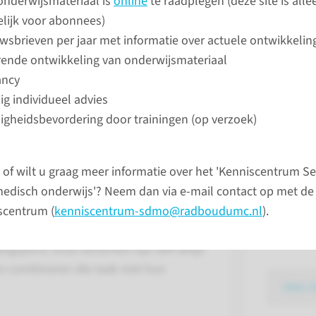
onderwijsmateriaal is
online
te raadplegen (deze site is alle
lijk voor abonnees)
uwsbrieven per jaar met informatie over actuele ontwikkelin
ende ontwikkeling van onderwijsmateriaal
Coassis
ancy
Wij verzo
g individueel advies
coassist
gheidsbevordering door trainingen (op verzoek)
huisarts
van het 
is intensief betrokken bij het
 of wilt u graag meer informatie over het 'Kenniscentrum S
oudereng
s aan studenten in de basisopleiding
n medisch onderwijs'? Neem dan via e-mail contact op met 
coassist
derwijs leggen wij het accent op
scentrum (
kenniscentrum-sdmo@radboudumc.nl
).
gezondhe
vaardigheden uit onze kerndisciplines.
health.
gangspunt: onze docenten zijn zelf altijd
en combineren die taak met hun
lees 