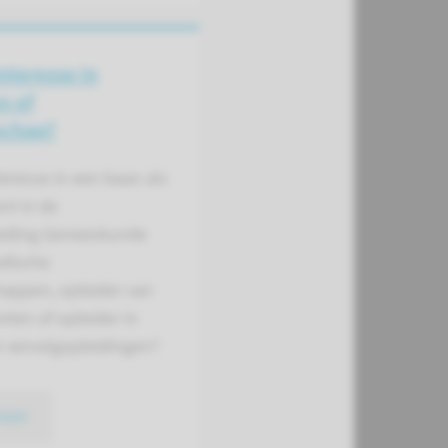
interesse in
n of
schap?
teresse in een baan als
nt in de
eiding Geneeskunde
dische
appen, opleider van
nten of opleider in
 vervolgopleidingen?
meer