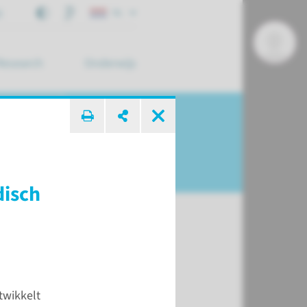
j
NL
Research
Onderwijs
 zoek ...
disch
twikkelt
he