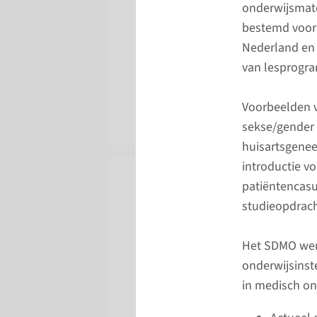
onderwijsmater
Wetenschappen, Ta
bestemd voor 
van inhoudelijk ond
Nederland en
vertegenwoordigd 
van lesprogra
lichamelijk onderz
Voorbeelden v
sekse/gender 
huisartsgenee
introductie v
patiëntencasus
studieopdrac
Het SDMO wer
onderwijsinst
in medisch on