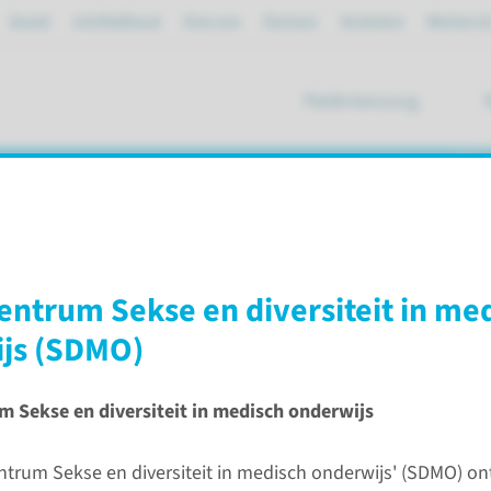
Spoed
mijnRadboud
Over ons
Partners
Verwijzers
Werken bi
Patiëntenzorg
ik
entrum Sekse en diversiteit in me
ies
Eerstelijnsgeneeskunde
Ons onderwijs
js (SDMO)
 Sekse en diversiteit in medisch onderwijs
ntrum Sekse en diversiteit in medisch onderwijs' (SDMO) on
erwijs binnen de basisopleiding Geneeskunde en Biomedisc