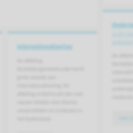
Onderw
in de me
opleidi
Inter­nationalisering
De afdeli
De afdeling
Eerstelij
Eerstelijnsgeneeskunde hecht
intensief
grote waarde aan
ontwikke
internationalisering. De
onderwij
afdeling onderhoudt dan ook
medische
nauwe relaties met diverse
universiteiten en instituten in
lees 
het buitenland.