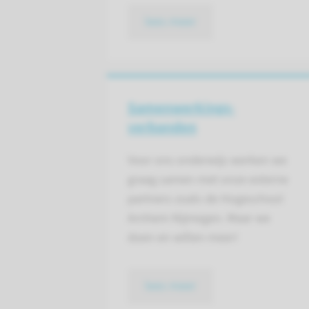
lees meer
Samenwerkings­
verbanden
Voor ons onderwijs werken we
graag samen met onze externe
partners zoals de Hogeschool
Arnhem Nijmegen. Maar we
doen en willen meer!
lees meer