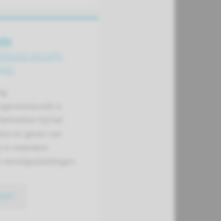
ijs
dische vervolg­
ngen
ng
nsgeneeskunde is
 betrokken bij het
len en geven van
s in meerdere
 vervolgopleidingen.
meer