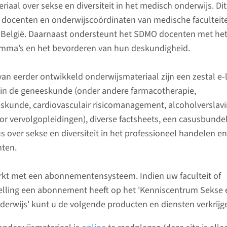
iaal over sekse en diversiteit in het medisch onderwijs. Dit
ndheelkunde en medische vervolgopleidingen. Naast het 
docenten en onderwijscoördinaten van medische faculteite
erwijs over de eerstelijns disciplines zijn wij ook sterk
 België. Daarnaast ondersteunt het SDMO docenten met he
in het vaardighedenonderwijs (consultvoering en communic
mma’s en het bevorderen van hun deskundigheid.
oek en klinisch redeneren) en coaching van studenten.
an eerder ontwikkeld onderwijsmateriaal zijn een zestal e-
in de geneeskunde (onder andere farmacotherapie,
skunde, cardiovasculair risicomanagement, alcoholverslavi
oor vervolgopleidingen), diverse factsheets, een casusbunde
 over sekse en diversiteit in het professioneel handelen en
Naar uw
hten.
Ingang: 
Route:
1
kt met een abonnementensysteem. Indien uw faculteit of
elling een abonnement heeft op het 'Kenniscentrum Sekse en
derwijs' kunt u de volgende producten en diensten verkrijg
bekijk