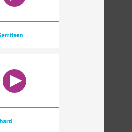
erritsen
chard