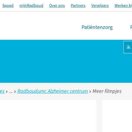
Spoed
mijnRadboud
Over ons
Partners
Verwijzers
Werken bi
Patiëntenzorg
ik
ies
Radboudumc Alzheimer centrum
Meer filmpjes