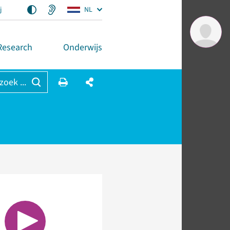
j
NL
Research
Onderwijs
 zoek ...